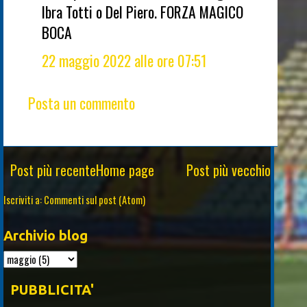
Ibra Totti o Del Piero. FORZA MAGICO
BOCA
22 maggio 2022 alle ore 07:51
Posta un commento
Post più recente
Home page
Post più vecchio
Iscriviti a:
Commenti sul post (Atom)
Archivio blog
PUBBLICITA'