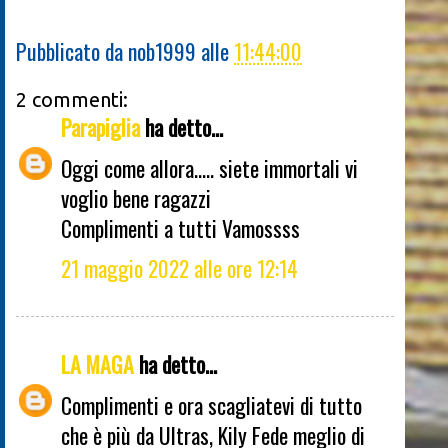
Pubblicato da
nob1999
alle
11:44:00
2 commenti:
Parapiglia
ha detto...
Oggi come allora..... siete immortali vi
voglio bene ragazzi
Complimenti a tutti Vamossss
21 maggio 2022 alle ore 12:14
LA MAGA
ha detto...
Complimenti e ora scagliatevi di tutto
che è più da Ultras, Kily Fede meglio di