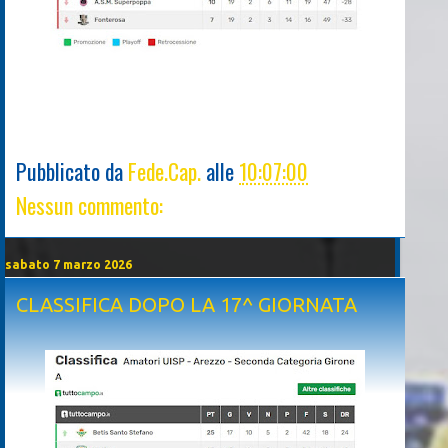
Pubblicato da
Fede.Cap.
alle
10:07:00
Nessun commento:
sabato 7 marzo 2026
CLASSIFICA DOPO LA 17^ GIORNATA