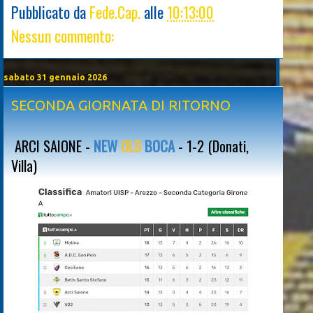
Pubblicato da
Fede.Cap.
alle
10:13:00
Nessun commento:
sabato 31 gennaio 2026
SECONDA GIORNATA DI RITORNO
ARCI SAIONE -
NEW
OLD
BOCA
- 1-2 (Donati,
Villa)