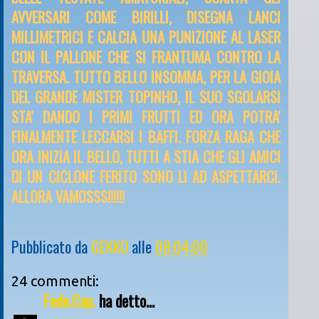
AVVERSARI COME BIRILLI, DISEGNA LANCI
MILLIMETRICI E CALCIA UNA PUNIZIONE AL LASER
CON IL PALLONE CHE SI FRANTUMA CONTRO LA
TRAVERSA. TUTTO BELLO INSOMMA, PER LA GIOIA
DEL GRANDE MISTER TOPINHO, IL SUO SGOLARSI
STA' DANDO I PRIMI FRUTTI ED ORA POTRA'
FINALMENTE LECCARSI I BAFFI. FORZA RAGA CHE
ORA INIZIA IL BELLO, TUTTI A STIA CHE GLI AMICI
DI UN CICLONE FERITO SONO Lì AD ASPETTARCI.
ALLORA VAMOSSS!!!!!!
Pubblicato da
GEKKO
alle
08:04:00
24 commenti:
Fede.Cap.
ha detto...