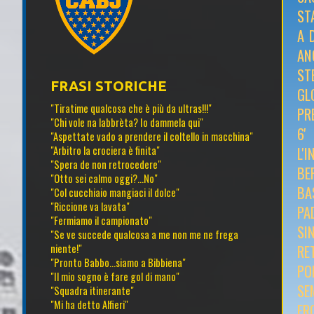
ST
A 
AN
ST
FRASI STORICHE
GL
"Tiratime qualcosa che è più da ultras!!!"
PR
"Chi vole na labbrèta? Io dammela qui"
6'
"Aspettate vado a prendere il coltello in macchina"
L'
"Arbitro la crociera è finita"
"Spera de non retrocedere"
BE
"Otto sei calmo oggi?...No"
BA
"Col cucchiaio mangiaci il dolce"
"Riccione va lavata"
PA
"Fermiamo il campionato"
SI
"Se ve succede qualcosa a me non me ne frega
RE
niente!"
"Pronto Babbo...siamo a Bibbiena"
PO
"Il mio sogno è fare gol di mano"
SE
"Squadra itinerante"
"Mi ha detto Alfieri"
FR