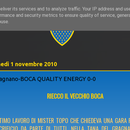
liver its services and to analyze traffic. Your IP address and us
rmance and security metrics to ensure quality of service, gene
999
buse.
nedì 1 novembre 2010
agnano-BOCA QUALITY ENERGY 0-0
RIECCO IL VECCHIO BOCA
TIMO LAVORO DI MISTER TOPO CHE CHIEDEVA UNA GARA P
CRIFICIO DA PARTE DI TUTTI, NELLA TANA DEL GRAGNA