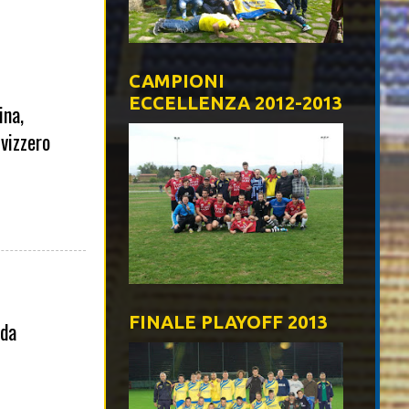
CAMPIONI
ECCELLENZA 2012-2013
ina,
vizzero
FINALE PLAYOFF 2013
 da