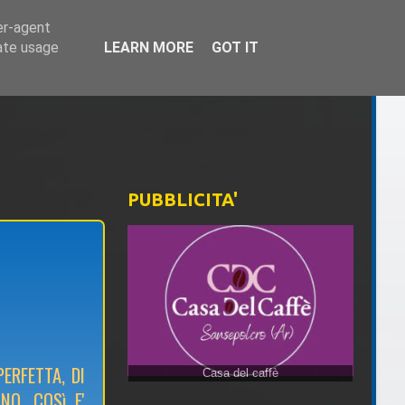
er-agent
rate usage
LEARN MORE
GOT IT
PUBBLICITA'
ERFETTA, DI
NO, COSì E'