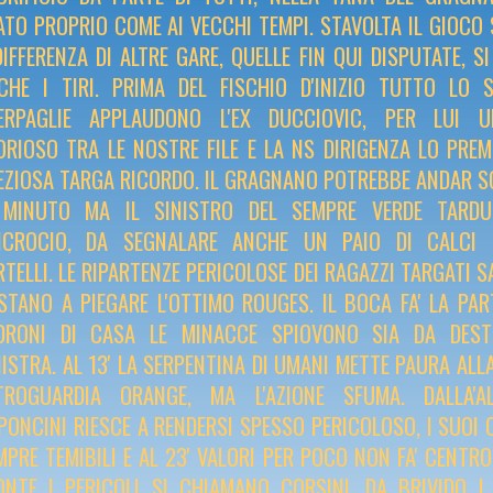
ATO PROPRIO COME AI VECCHI TEMPI. STAVOLTA IL GIOCO S
DIFFERENZA DI ALTRE GARE, QUELLE FIN QUI DISPUTATE, S
CHE I TIRI. PRIMA DEL FISCHIO D'INIZIO TUTTO LO 
ERPAGLIE APPLAUDONO L'EX DUCCIOVIC, PER LUI 
ORIOSO TRA LE NOSTRE FILE E LA NS DIRIGENZA LO PRE
EZIOSA TARGA RICORDO. IL GRAGNANO POTREBBE ANDAR SO
 MINUTO MA IL SINISTRO DEL SEMPRE VERDE TARDU
INCROCIO, DA SEGNALARE ANCHE UN PAIO DI CALCI P
RTELLI. LE RIPARTENZE PERICOLOSE DEI RAGAZZI TARGATI 
STANO A PIEGARE L'OTTIMO ROUGES. IL BOCA FA' LA PART
DRONI DI CASA LE MINACCE SPIOVONO SIA DA DES
NISTRA. AL 13' LA SERPENTINA DI UMANI METTE PAURA ALL
TROGUARDIA ORANGE, MA L'AZIONE SFUMA. DALLA'A
PONCINI RIESCE A RENDERSI SPESSO PERICOLOSO, I SUOI
MPRE TEMIBILI E AL 23' VALORI PER POCO NON FA' CENTRO
ONTE I PERICOLI SI CHIAMANO CORSINI, DA BRIVIDO I