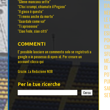
"Gliene mancava sette"
D'
"C'ha i crampi, chiamate il Pegaso"
NE
"Il gioco è questo"
"Ti meno anche da morto"
LE
"Guardalo come va!"
KI
"Ti aproooooo"
"Ciao Fede, ciao citti"
ES
PO
COMMENTI
CR
E' possibile lasciare un commento solo se registrati a
SF
google o in possesso di open-id. Per creare un
ME
account
clicca qui
DI
Grazie. La Redazione NOB
PO
PU
Per le tue ricerche
SA
SE