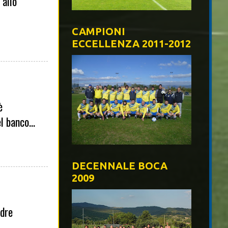
 allo
CAMPIONI
ECCELLENZA 2011-2012
è
l banco...
DECENNALE BOCA
2009
adre