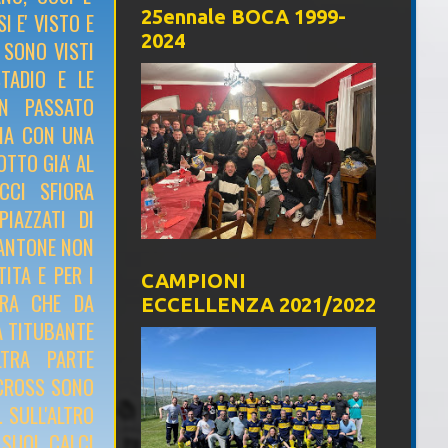
25ennale BOCA 1999-
I E' VISTO E
2024
I SONO VISTI
STADIO E LE
UN PASSATO
MIA CON UNA
TTO GIA' AL
CCI SFIORA
IAZZATI DI
SANTONE NON
ITA E PER I
CAMPIONI
TRA CHE DA
ECCELLENZA 2021/2022
A TITUBANTE
LTRA PARTE
 CROSS SONO
. SULL'ALTRO
 SUOI CALCI