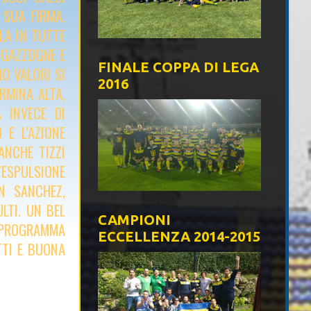
 SUA FIRMA.
LA IN TUTTE
 GAZZOGNE E
FINALE COPPA DI LEGA
O VALORI SI
2016
RMINA ALTA,
 INVECE DI
 E L'AZIONE
NCHE TIZZI
'ESPULSIONE
N SANCHEZ,
LTI. UN BEL
CAMPIONI
N PROGRAMMA
ECCELLENZA 2014-2015
TTI E BUONA