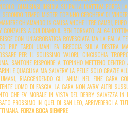
ANGOLO ,QUALSIASI INSIDIA SU PALLA INATTIVA PORTA LA
L SECONDO TEMPO MISTER TOPINHO CERCHERA' DI VINCER
 MANIERE CHIAMANDO IN CAUSA ANCHE I TRE CAMBI, PUPO
LY GONZALES A CUI DIAMO IL BEN TORNATO. AL 64 L'OTTIM
IBISCE CON UN'ACROBATICA ROVESCIATA MA LA PALLA TE
CO PIU' TARDI UMANI FA' BRECCIA SULLA DESTRA MA
OSSARE PER IL SOLISSIMO VALORI, CINCISCHIA TROPPO
UMA. SANTONE RISPONDE A TOPINHO METTENO DENTRO A
ARINI E QUAGLINA MA SALVERA' LA PELLE SOLO GRAZIE ALL
 UMANI, RIACCENDENDO GLI ANIMI NEL FINE GARA CO
TENTE UOMO DI FASCIA, LA GARA NON AVRA' ALTRI SUSSU
NTO CHE FA' MORALE IN VISTA DEL DERBY SALVEZZA I
BATO PROSSIMO IN QUEL DI SAN LEO, ARRIVEDERCI A TU
TTIMANA.
FORZA BOCA SIEMPRE