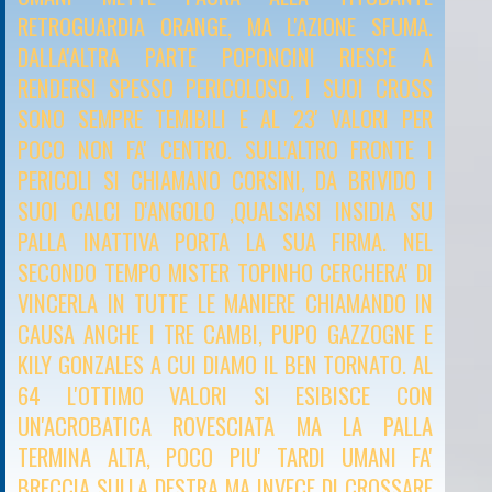
RETROGUARDIA ORANGE, MA L'AZIONE SFUMA.
DALLA'ALTRA PARTE POPONCINI RIESCE A
RENDERSI SPESSO PERICOLOSO, I SUOI CROSS
SONO SEMPRE TEMIBILI E AL 23' VALORI PER
POCO NON FA' CENTRO. SULL'ALTRO FRONTE I
PERICOLI SI CHIAMANO CORSINI, DA BRIVIDO I
SUOI CALCI D'ANGOLO ,QUALSIASI INSIDIA SU
PALLA INATTIVA PORTA LA SUA FIRMA. NEL
SECONDO TEMPO MISTER TOPINHO CERCHERA' DI
VINCERLA IN TUTTE LE MANIERE CHIAMANDO IN
CAUSA ANCHE I TRE CAMBI, PUPO GAZZOGNE E
KILY GONZALES A CUI DIAMO IL BEN TORNATO. AL
64 L'OTTIMO VALORI SI ESIBISCE CON
UN'ACROBATICA ROVESCIATA MA LA PALLA
TERMINA ALTA, POCO PIU' TARDI UMANI FA'
BRECCIA SULLA DESTRA MA INVECE DI CROSSARE