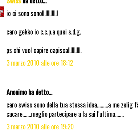
Swiss
ha detto...
io ci sono sono!!!!!!!!!!!!!
caro gekko io c.c.p.a quei s.d.g.
ps chi vuol capire capisca!!!!!!!!!!!
3 marzo 2010 alle ore 18:12
Anonimo ha detto...
caro swiss sono della tua stessa idea.........a me zelig f
cacare.......meglio partecipare a la sai l'ultima.......
3 marzo 2010 alle ore 19:20