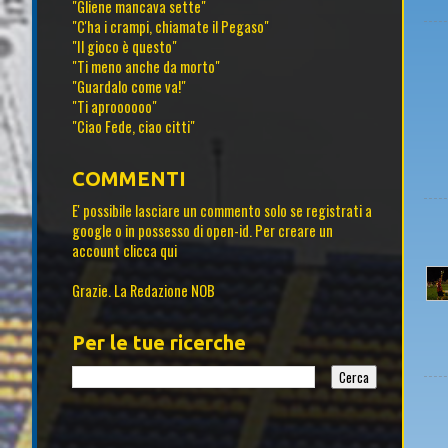
"Gliene mancava sette"
"C'ha i crampi, chiamate il Pegaso"
"Il gioco è questo"
"Ti meno anche da morto"
"Guardalo come va!"
"Ti aproooooo"
"Ciao Fede, ciao citti"
COMMENTI
E' possibile lasciare un commento solo se registrati a
google o in possesso di open-id. Per creare un
account
clicca qui
Grazie. La Redazione NOB
Per le tue ricerche