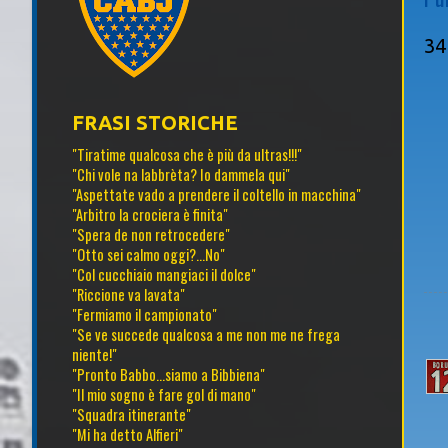
34
FRASI STORICHE
"Tiratime qualcosa che è più da ultras!!!"
"Chi vole na labbrèta? Io dammela qui"
"Aspettate vado a prendere il coltello in macchina"
"Arbitro la crociera è finita"
"Spera de non retrocedere"
"Otto sei calmo oggi?...No"
"Col cucchiaio mangiaci il dolce"
"Riccione va lavata"
"Fermiamo il campionato"
"Se ve succede qualcosa a me non me ne frega
niente!"
"Pronto Babbo...siamo a Bibbiena"
"Il mio sogno è fare gol di mano"
"Squadra itinerante"
"Mi ha detto Alfieri"