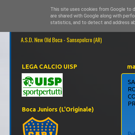
This site uses cookies from Google to de
are shared with Google along with perfo
NEW OLD BOCA 1
statistics, and to detect and address a
A.S.D. New Old Boca - Sansepolcro (AR)
LEGA CALCIO UISP
ma
SA
RO
CO
P
Boca Juniors (L'Originale)
Pu