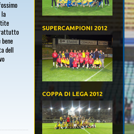
 fossimo
 la
tite
SUPERCAMPIONI 2012
prattutto
è bene
a dell
ivo
COPPA DI LEGA 2012