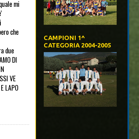
quale mi
'
i
pero che
CAMPIONI 1^
CATEGORIA 2004-2005
ra due
IAMO DI
IN
SSI VE
 E LAPO