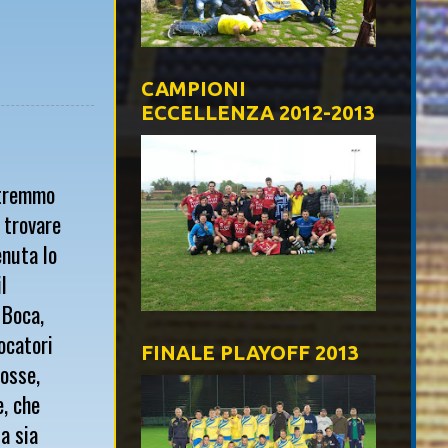
CAMPIONI
ECCELLENZA 2012-2013
otremmo
 trovare
enuta lo
l
 Boca,
iocatori
FINALE PLAYOFF 2013
fosse,
e, che
a sia