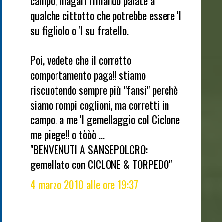
campo, magari rifilando palate a
qualche cittotto che potrebbe essere 'l
su figliolo o 'l su fratello.
Poi, vedete che il corretto
comportamento paga!! stiamo
riscuotendo sempre più "fansi" perchè
siamo rompi coglioni, ma corretti in
campo. a me 'l gemellaggio col Ciclone
me piege!! o tòòò ...
"BENVENUTI A SANSEPOLCRO:
gemellato con CICLONE & TORPEDO"
4 marzo 2010 alle ore 19:37