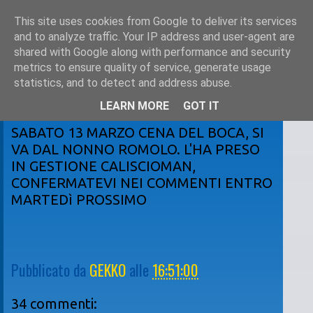
This site uses cookies from Google to deliver its services
and to analyze traffic. Your IP address and user-agent are
shared with Google along with performance and security
metrics to ensure quality of service, generate usage
statistics, and to detect and address abuse.
LEARN MORE
GOT IT
martedì 2 marzo 2010
SABATO 13 MARZO CENA DEL BOCA, SI
VA DAL NONNO ROMOLO. L'HA PRESO
IN GESTIONE CALISCIOMAN,
CONFERMATEVI NEI COMMENTI ENTRO
MARTEDì PROSSIMO
Pubblicato da
GEKKO
alle
16:51:00
34 commenti: