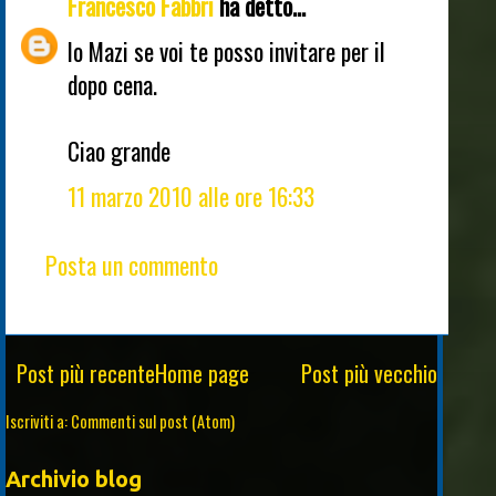
Francesco Fabbri
ha detto...
Io Mazi se voi te posso invitare per il
dopo cena.
Ciao grande
11 marzo 2010 alle ore 16:33
Posta un commento
Post più recente
Home page
Post più vecchio
Iscriviti a:
Commenti sul post (Atom)
Archivio blog