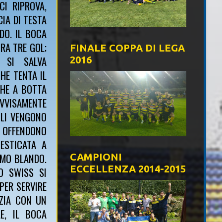
CI RIPROVA,
CIA DI TESTA
DO. IL BOCA
RA TRE GOL;
FINALE COPPA DI LEGA
E SI SALVA
2016
HE TENTA IL
CHE A BOTTA
OVVISAMENTE
OLI VENGONO
E OFFENDONO
ESTICATA A
TMO BLANDO.
CAMPIONI
ECCELLENZA 2014-2015
O SWISS SI
 PER SERVIRE
IZIA CON UN
E, IL BOCA