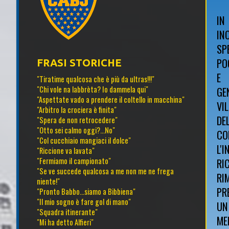
IN
IN
SP
PO
FRASI STORICHE
E 
"Tiratime qualcosa che è più da ultras!!!"
"Chi vole na labbrèta? Io dammela qui"
GE
"Aspettate vado a prendere il coltello in macchina"
VI
"Arbitro la crociera è finita"
DE
"Spera de non retrocedere"
"Otto sei calmo oggi?...No"
CO
"Col cucchiaio mangiaci il dolce"
L'
"Riccione va lavata"
"Fermiamo il campionato"
RI
"Se ve succede qualcosa a me non me ne frega
RI
niente!"
PR
"Pronto Babbo...siamo a Bibbiena"
"Il mio sogno è fare gol di mano"
UN
"Squadra itinerante"
ME
"Mi ha detto Alfieri"