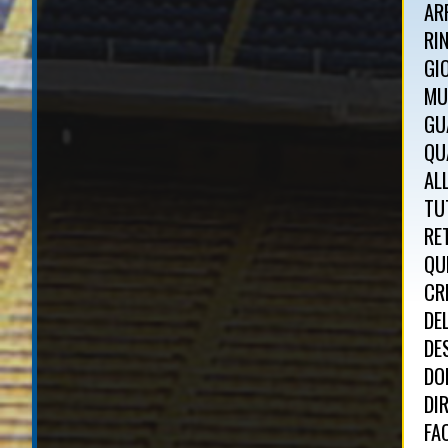
AR
RI
GI
MU
GU
QU
AL
TU
RE
QU
CR
DE
DE
DO
DI
FA