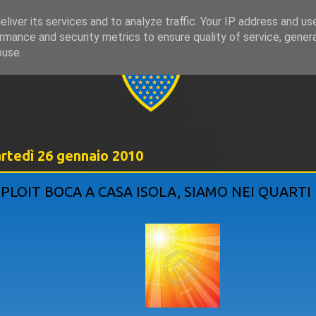
liver its services and to analyze traffic. Your IP address and us
rmance and security metrics to ensure quality of service, gene
999
buse.
rtedì 26 gennaio 2010
PLOIT BOCA A CASA ISOLA, SIAMO NEI QUARTI