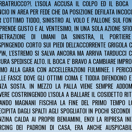
RBATRUCCO?!. L'ISOLA ACCUSA IL COLPO ED IL BOCA 
NCIO IN AREA PER FEDE CHE DA POSIZIONE DEFILATA INCOC
R L'OTTIMO TIDDO, SINISTRO AL VOLO E PALLONE SUL FON
 PRENDE GUSTO E AL VENTESIMO, IN UNA SOLA AZIONE SFIO
NETRAZIONE DI UMANI DA SINISTRA, IL PORTIER
SPINGENDO CORTO SUI PIEDI DELL'ACCORRENTE GRIGOLA C
PìN, L'ESTREMO SI SALVA ANCORA MA ARRIVA TARDUCCI 
CURA SPEDISCE ALTO. IL BOCA E' BRAVO A CAMBIARE IMPR
TMO ALLA GARA CON ACCELLERAZIONI FULMINEE. I PERIC
LLE FASCE DOVE GLI OTTIMI COMA E TIDDIA DIFENDONO 
NZA SOSTA. IN MEZZO LA PALLA VIENE SEMPRE ADDOM
VERE COSTRINGENDO L'ISOLA A BALLARE IL COSIDETTO RI
ANDO MAGNANI FISCHIA LA FINE DEL PRIMO TEMPO L
ECIPITA DAGLI SPALTI AGLI SPOGLIATOI IN POCHI SECONDI
NZINA CALDA AI PROPRI BENIAMINI, ENO! LA RIPRESA IN
RCING DEI PADRONI DI CASA, ERA ANCHE AUSPICABIL