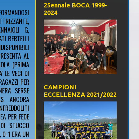
25ennale BOCA 1999-
SFORMANDOSI
2024
RIZZANTE,
NNAIOLI G,
ATI BERTELLI
DISPONIBILI
PRESENTA AL
SOLA (PRIMA
' LE VECI DI
RAGAZZI PER
CAMPIONI
ERA' SERSE
ECCELLENZA 2021/2022
SS ANCORA
FREDDOLITI
REA PER FEDE
 DI STUCCO
 0-1 ERA UN