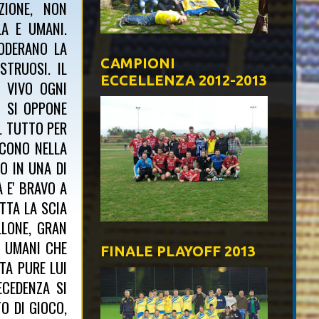
ZIONE, NON
LA E UMANI.
FODERANO LA
CAMPIONI
TRUOSI. IL
ECCELLENZA 2012-2013
' VIVO OGNI
O SI OPPONE
IL TUTTO PER
SCONO NELLA
O IN UNA DI
 E' BRAVO A
TTA LA SCIA
LLONE, GRAN
A UMANI CHE
FINALE PLAYOFF 2013
TA PURE LUI
ECEDENZA SI
O DI GIOCO,