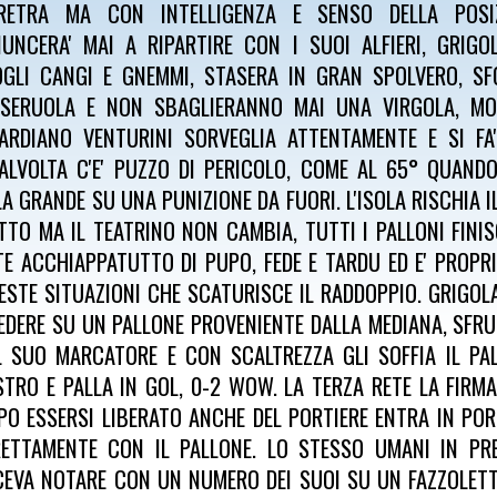
RETRA MA CON INTELLIGENZA E SENSO DELLA POSI
NUNCERA' MAI A RIPARTIRE CON I SUOI ALFIERI, GRIGO
OGLI CANGI E GNEMMI, STASERA IN GRAN SPOLVERO, S
SERUOLA E NON SBAGLIERANNO MAI UNA VIRGOLA, MOS
ARDIANO VENTURINI SORVEGLIA ATTENTAMENTE E SI FA
ALVOLTA C'E' PUZZO DI PERICOLO, COME AL 65° QUAND
LA GRANDE SU UNA PUNIZIONE DA FUORI. L'ISOLA RISCHIA 
TTO MA IL TEATRINO NON CAMBIA, TUTTI I PALLONI FINI
TE ACCHIAPPATUTTO DI PUPO, FEDE E TARDU ED E' PROPRI
ESTE SITUAZIONI CHE SCATURISCE IL RADDOPPIO. GRIGOLA
EDERE SU UN PALLONE PROVENIENTE DALLA MEDIANA, SFRU
L SUO MARCATORE E CON SCALTREZZA GLI SOFFIA IL PA
STRO E PALLA IN GOL, 0-2 WOW. LA TERZA RETE LA FIRM
PO ESSERSI LIBERATO ANCHE DEL PORTIERE ENTRA IN POR
RETTAMENTE CON IL PALLONE. LO STESSO UMANI IN PR
CEVA NOTARE CON UN NUMERO DEI SUOI SU UN FAZZOLETT