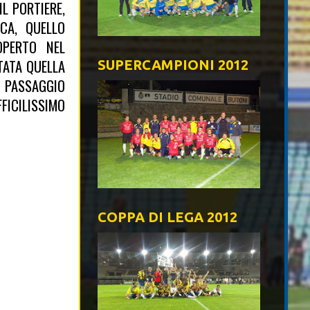
L PORTIERE,
CA, QUELLO
OPERTO NEL
TATA QUELLA
SUPERCAMPIONI 2012
O PASSAGGIO
FICILISSIMO
COPPA DI LEGA 2012