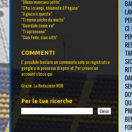
"Gliene mancava sette"
BA
"C'ha i crampi, chiamate il Pegaso"
LA
"Il gioco è questo"
PE
"Ti meno anche da morto"
"Guardalo come va!"
CI
"Ti aproooooo"
PE
"Ciao Fede, ciao citti"
RE
TA
COMMENTI
SI
E' possibile lasciare un commento solo se registrati a
google o in possesso di open-id. Per creare un
RI
account
clicca qui
DA
SE
Grazie. La Redazione NOB
DO
Per le tue ricerche
QU
PR
BE
FO