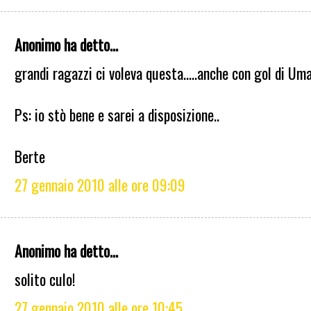
Anonimo ha detto...
grandi ragazzi ci voleva questa.....anche con gol di Uman
Ps: io stò bene e sarei a disposizione..
Berte
27 gennaio 2010 alle ore 09:09
Anonimo ha detto...
solito culo!
27 gennaio 2010 alle ore 10:45