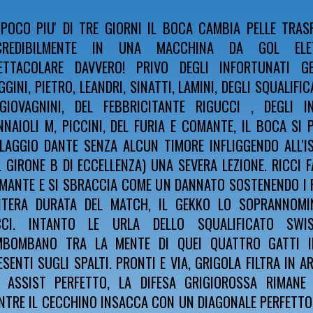
 POCO PIU' DI TRE GIORNI IL BOCA CAMBIA PELLE TRA
CREDIBILMENTE IN UNA MACCHINA DA GOL ELETT
ETTACOLARE DAVVERO! PRIVO DEGLI INFORTUNATI GE
GGINI, PIETRO, LEANDRI, SINATTI, LAMINI, DEGLI SQUALIFIC
GIOVAGNINI, DEL FEBBRICITANTE RIGUCCI , DEGLI IN
NNAIOLI M, PICCINI, DEL FURIA E COMANTE, IL BOCA SI 
LLAGGIO DANTE SENZA ALCUN TIMORE INFLIGGENDO ALL'I
L GIRONE B DI ECCELLENZA) UNA SEVERA LEZIONE. RICCI FA
MANTE E SI SBRACCIA COME UN DANNATO SOSTENENDO I 
INTERA DURATA DEL MATCH, IL GEKKO LO SOPRANNOMIN
CCI. INTANTO LE URLA DELLO SQUALIFICATO SWI
MBOMBANO TRA LA MENTE DI QUEI QUATTRO GATTI IN
ESENTI SUGLI SPALTI. PRONTI E VIA, GRIGOLA FILTRA IN A
 ASSIST PERFETTO, LA DIFESA GRIGIOROSSA RIMANE
NTRE IL CECCHINO INSACCA CON UN DIAGONALE PERFETTO,