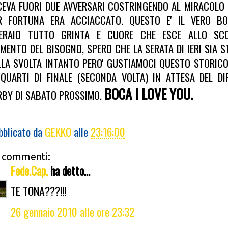
CEVA FUORI DUE AVVERSARI COSTRINGENDO AL MIRACOLO I
R FORTUNA ERA ACCIACCATO. QUESTO E' IL VERO BO
ERAIO TUTTO GRINTA E CUORE CHE ESCE ALLO SC
MENTO DEL BISOGNO, SPERO CHE LA SERATA DI IERI SIA S
LLA SVOLTA INTANTO PERO' GUSTIAMOCI QUESTO STORIC
 QUARTI DI FINALE (SECONDA VOLTA) IN ATTESA DEL DIF
BOCA I LOVE YOU.
RBY DI SABATO PROSSIMO.
bblicato da
GEKKO
alle
23:16:00
 commenti:
Fede.Cap.
ha detto...
TE TONA???!!!
26 gennaio 2010 alle ore 23:32