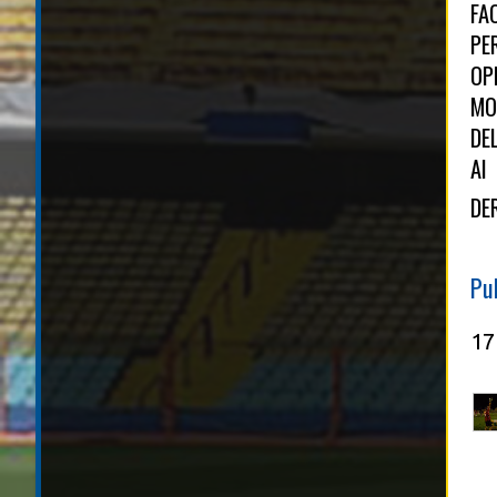
FA
PE
OP
MO
DE
AI
DE
Pu
17