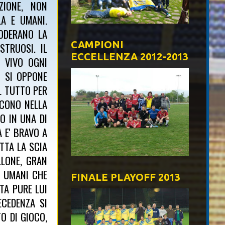
ZIONE, NON
LA E UMANI.
FODERANO LA
CAMPIONI
TRUOSI. IL
ECCELLENZA 2012-2013
' VIVO OGNI
O SI OPPONE
IL TUTTO PER
SCONO NELLA
O IN UNA DI
 E' BRAVO A
TTA LA SCIA
LLONE, GRAN
A UMANI CHE
FINALE PLAYOFF 2013
TA PURE LUI
ECEDENZA SI
O DI GIOCO,