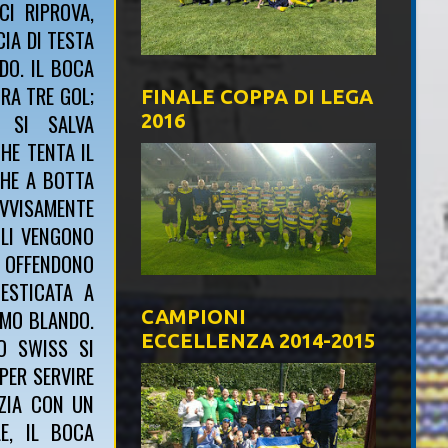
CI RIPROVA,
CIA DI TESTA
DO. IL BOCA
RA TRE GOL;
FINALE COPPA DI LEGA
E SI SALVA
2016
HE TENTA IL
CHE A BOTTA
OVVISAMENTE
OLI VENGONO
E OFFENDONO
ESTICATA A
TMO BLANDO.
CAMPIONI
ECCELLENZA 2014-2015
O SWISS SI
 PER SERVIRE
IZIA CON UN
E, IL BOCA