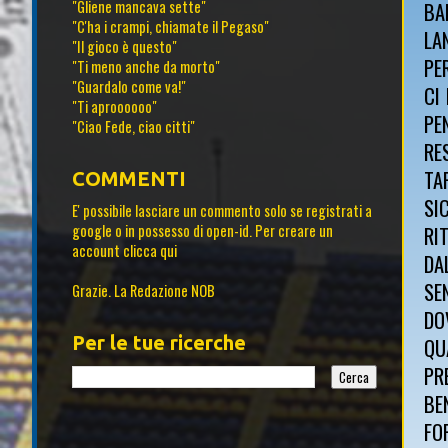
"Gliene mancava sette"
BA
"C'ha i crampi, chiamate il Pegaso"
LA
"Il gioco è questo"
PE
"Ti meno anche da morto"
"Guardalo come va!"
CI
"Ti aproooooo"
PE
"Ciao Fede, ciao citti"
RE
TA
COMMENTI
SI
E' possibile lasciare un commento solo se registrati a
google o in possesso di open-id. Per creare un
RI
account
clicca qui
DA
SE
Grazie. La Redazione NOB
DO
Per le tue ricerche
QU
PR
BE
FO