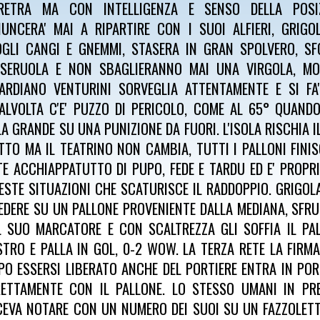
RETRA MA CON INTELLIGENZA E SENSO DELLA POSI
NUNCERA' MAI A RIPARTIRE CON I SUOI ALFIERI, GRIGO
OGLI CANGI E GNEMMI, STASERA IN GRAN SPOLVERO, S
SERUOLA E NON SBAGLIERANNO MAI UNA VIRGOLA, MOS
ARDIANO VENTURINI SORVEGLIA ATTENTAMENTE E SI FA
ALVOLTA C'E' PUZZO DI PERICOLO, COME AL 65° QUAND
LA GRANDE SU UNA PUNIZIONE DA FUORI. L'ISOLA RISCHIA 
TTO MA IL TEATRINO NON CAMBIA, TUTTI I PALLONI FINI
TE ACCHIAPPATUTTO DI PUPO, FEDE E TARDU ED E' PROPRI
ESTE SITUAZIONI CHE SCATURISCE IL RADDOPPIO. GRIGOLA
EDERE SU UN PALLONE PROVENIENTE DALLA MEDIANA, SFRU
L SUO MARCATORE E CON SCALTREZZA GLI SOFFIA IL PA
STRO E PALLA IN GOL, 0-2 WOW. LA TERZA RETE LA FIRM
PO ESSERSI LIBERATO ANCHE DEL PORTIERE ENTRA IN POR
RETTAMENTE CON IL PALLONE. LO STESSO UMANI IN PR
CEVA NOTARE CON UN NUMERO DEI SUOI SU UN FAZZOLETT