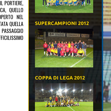
L PORTIERE,
CA, QUELLO
OPERTO NEL
TATA QUELLA
SUPERCAMPIONI 2012
O PASSAGGIO
FICILISSIMO
COPPA DI LEGA 2012