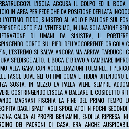
RBATRUCCO?!. L'ISOLA ACCUSA IL COLPO ED IL BOCA 
NCIO IN AREA PER FEDE CHE DA POSIZIONE DEFILATA INCOC
R L'OTTIMO TIDDO, SINISTRO AL VOLO E PALLONE SUL FON
 PRENDE GUSTO E AL VENTESIMO, IN UNA SOLA AZIONE SFIO
NETRAZIONE DI UMANI DA SINISTRA, IL PORTIER
SPINGENDO CORTO SUI PIEDI DELL'ACCORRENTE GRIGOLA C
PìN, L'ESTREMO SI SALVA ANCORA MA ARRIVA TARDUCCI 
CURA SPEDISCE ALTO. IL BOCA E' BRAVO A CAMBIARE IMPR
TMO ALLA GARA CON ACCELLERAZIONI FULMINEE. I PERIC
LLE FASCE DOVE GLI OTTIMI COMA E TIDDIA DIFENDONO 
NZA SOSTA. IN MEZZO LA PALLA VIENE SEMPRE ADDOM
VERE COSTRINGENDO L'ISOLA A BALLARE IL COSIDETTO RI
ANDO MAGNANI FISCHIA LA FINE DEL PRIMO TEMPO L
ECIPITA DAGLI SPALTI AGLI SPOGLIATOI IN POCHI SECONDI
NZINA CALDA AI PROPRI BENIAMINI, ENO! LA RIPRESA IN
RCING DEI PADRONI DI CASA, ERA ANCHE AUSPICABIL