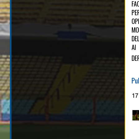
FA
PE
OP
MO
DE
AI
DE
Pu
17