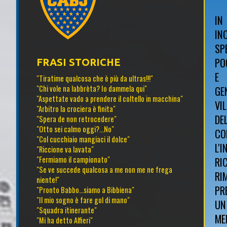
IN
IN
SP
PO
FRASI STORICHE
E 
"Tiratime qualcosa che è più da ultras!!!"
"Chi vole na labbrèta? Io dammela qui"
GE
"Aspettate vado a prendere il coltello in macchina"
VI
"Arbitro la crociera è finita"
DE
"Spera de non retrocedere"
"Otto sei calmo oggi?...No"
CO
"Col cucchiaio mangiaci il dolce"
L'
"Riccione va lavata"
"Fermiamo il campionato"
RI
"Se ve succede qualcosa a me non me ne frega
RI
niente!"
PR
"Pronto Babbo...siamo a Bibbiena"
"Il mio sogno è fare gol di mano"
UN
"Squadra itinerante"
ME
"Mi ha detto Alfieri"