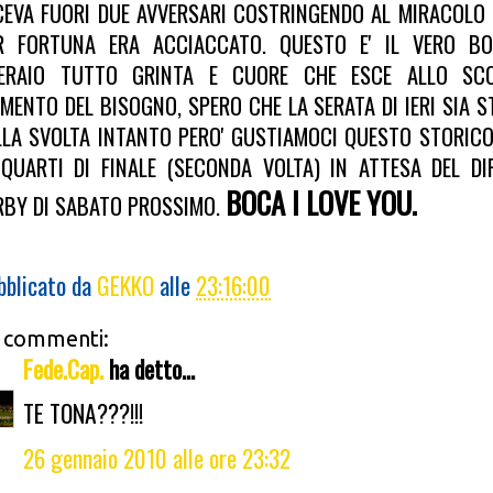
CEVA FUORI DUE AVVERSARI COSTRINGENDO AL MIRACOLO I
R FORTUNA ERA ACCIACCATO. QUESTO E' IL VERO BO
ERAIO TUTTO GRINTA E CUORE CHE ESCE ALLO SC
MENTO DEL BISOGNO, SPERO CHE LA SERATA DI IERI SIA S
LLA SVOLTA INTANTO PERO' GUSTIAMOCI QUESTO STORIC
 QUARTI DI FINALE (SECONDA VOLTA) IN ATTESA DEL DIF
BOCA I LOVE YOU.
RBY DI SABATO PROSSIMO.
bblicato da
GEKKO
alle
23:16:00
 commenti:
Fede.Cap.
ha detto...
TE TONA???!!!
26 gennaio 2010 alle ore 23:32