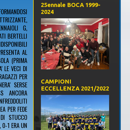
25ennale BOCA 1999-
SFORMANDOSI
2024
RIZZANTE,
NNAIOLI G,
ATI BERTELLI
DISPONIBILI
PRESENTA AL
SOLA (PRIMA
' LE VECI DI
RAGAZZI PER
CAMPIONI
ERA' SERSE
ECCELLENZA 2021/2022
SS ANCORA
FREDDOLITI
REA PER FEDE
 DI STUCCO
 0-1 ERA UN