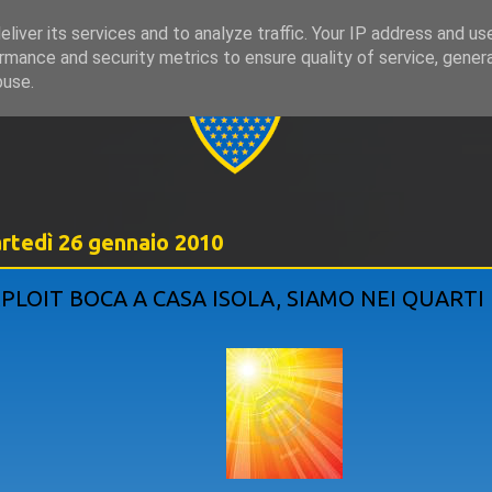
liver its services and to analyze traffic. Your IP address and us
rmance and security metrics to ensure quality of service, gene
999
buse.
rtedì 26 gennaio 2010
PLOIT BOCA A CASA ISOLA, SIAMO NEI QUARTI