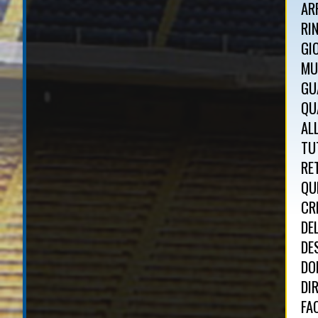
AR
RI
GI
MU
GU
QU
AL
TU
RE
QU
CR
DE
DE
DO
DI
FA