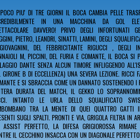
 POCO PIU' DI TRE GIORNI IL BOCA CAMBIA PELLE TRA
CREDIBILMENTE IN UNA MACCHINA DA GOL ELETT
ETTACOLARE DAVVERO! PRIVO DEGLI INFORTUNATI GE
GGINI, PIETRO, LEANDRI, SINATTI, LAMINI, DEGLI SQUALIFIC
GIOVAGNINI, DEL FEBBRICITANTE RIGUCCI , DEGLI IN
NNAIOLI M, PICCINI, DEL FURIA E COMANTE, IL BOCA SI 
LLAGGIO DANTE SENZA ALCUN TIMORE INFLIGGENDO ALL'I
L GIRONE B DI ECCELLENZA) UNA SEVERA LEZIONE. RICCI FA
MANTE E SI SBRACCIA COME UN DANNATO SOSTENENDO I 
INTERA DURATA DEL MATCH, IL GEKKO LO SOPRANNOMIN
CCI. INTANTO LE URLA DELLO SQUALIFICATO SWI
MBOMBANO TRA LA MENTE DI QUEI QUATTRO GATTI IN
ESENTI SUGLI SPALTI. PRONTI E VIA, GRIGOLA FILTRA IN A
 ASSIST PERFETTO, LA DIFESA GRIGIOROSSA RIMANE
NTRE IL CECCHINO INSACCA CON UN DIAGONALE PERFETTO,