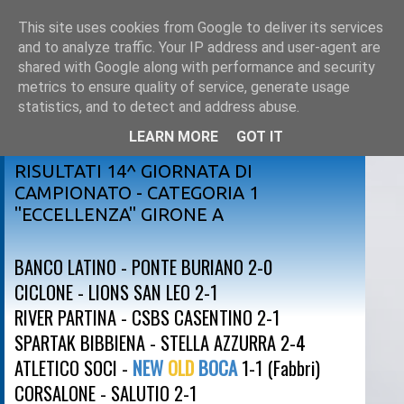
This site uses cookies from Google to deliver its services
and to analyze traffic. Your IP address and user-agent are
shared with Google along with performance and security
metrics to ensure quality of service, generate usage
statistics, and to detect and address abuse.
LEARN MORE
GOT IT
sabato 24 febbraio 2024
RISULTATI 14^ GIORNATA DI
CAMPIONATO - CATEGORIA 1
"ECCELLENZA" GIRONE A
BANCO LATINO - PONTE BURIANO 2-0
CICLONE - LIONS SAN LEO 2-1
RIVER PARTINA - CSBS CASENTINO 2-1
SPARTAK BIBBIENA - STELLA AZZURRA 2-4
ATLETICO SOCI -
NEW
OLD
BOCA
1-1 (Fabbri)
CORSALONE - SALUTIO 2-1