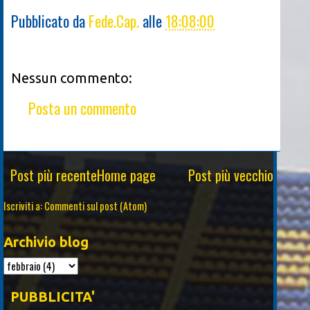
Pubblicato da
Fede.Cap.
alle
18:08:00
Nessun commento:
Posta un commento
Post più recente
Home page
Post più vecchio
Iscriviti a:
Commenti sul post (Atom)
Archivio blog
PUBBLICITA'