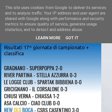
This site uses cookies from Google to deliver its services
and to analyze traffic. Your IP address and user-agent are
shared with Google along with performance and security
metrics to ensure quality of service, generate usage
statistics, and to detect and address abuse.
LEARN MORE
GOT IT
sabato 10 febbraio 2018
Risultati 17^ giornata di campionato +
classifica
GRAGNANO - SUPERPOPPA 2-0
RIVER PARTINA - STELLA AZZURRA 0-3
LE LOGGE CLUB - SPARTAK BIBBIENA 0-0
GRICIGNANO - IL CORSALONE 0-3
CHIUSI VERNA - CHIASSA 1-2
ASA CALCIO - CIAO CLUB 0-0
NEW
OLD
BOCA
- CSBS CASENTINO 3-0