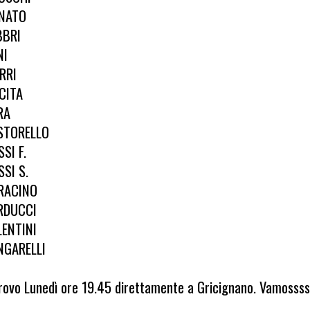
NATO
BBRI
NI
RRI
CITA
RA
STORELLO
SI F.
SSI S.
RACINO
RDUCCI
LENTINI
NGARELLI
rovo Lunedì ore 19.45 direttamente a Gricignano. Vamosss