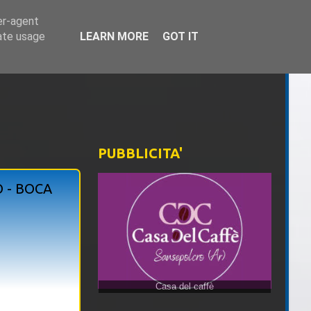
er-agent
rate usage
LEARN MORE
GOT IT
PUBBLICITA'
O - BOCA