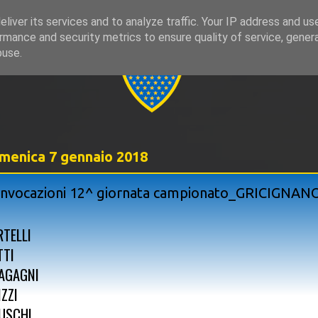
liver its services and to analyze traffic. Your IP address and us
rmance and security metrics to ensure quality of service, gene
999
buse.
menica 7 gennaio 2018
nvocazioni 12^ giornata campionato_GRICIGNAN
RTELLI
TTI
AGAGNI
IZZI
USCHI