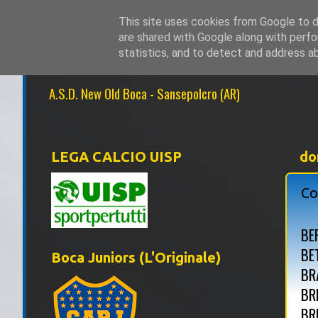
This site uses cookies from Google to de
are shared with Google along with perfo
NEW OLD BOCA 1
statistics, and to detect and address a
A.S.D. New Old Boca - Sansepolcro (AR)
LEGA CALCIO UISP
do
Co
BE
BE
Boca Juniors (L'Originale)
BR
BR
BR