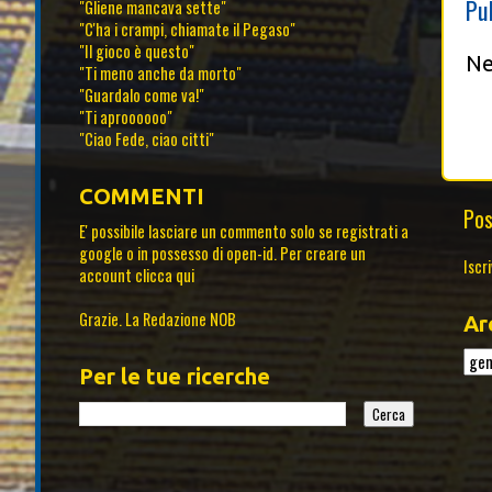
Pu
"Gliene mancava sette"
"C'ha i crampi, chiamate il Pegaso"
"Il gioco è questo"
Ne
"Ti meno anche da morto"
"Guardalo come va!"
"Ti aproooooo"
"Ciao Fede, ciao citti"
COMMENTI
Pos
E' possibile lasciare un commento solo se registrati a
google o in possesso di open-id. Per creare un
Iscri
account
clicca qui
Grazie. La Redazione NOB
Ar
Per le tue ricerche