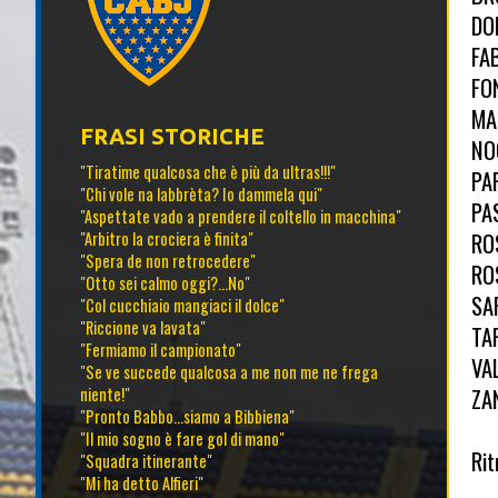
DO
FA
FO
MA
FRASI STORICHE
NO
"Tiratime qualcosa che è più da ultras!!!"
PA
"Chi vole na labbrèta? Io dammela qui"
PA
"Aspettate vado a prendere il coltello in macchina"
ROS
"Arbitro la crociera è finita"
"Spera de non retrocedere"
RO
"Otto sei calmo oggi?...No"
SA
"Col cucchiaio mangiaci il dolce"
"Riccione va lavata"
TA
"Fermiamo il campionato"
VA
"Se ve succede qualcosa a me non me ne frega
ZA
niente!"
"Pronto Babbo...siamo a Bibbiena"
"Il mio sogno è fare gol di mano"
Rit
"Squadra itinerante"
"Mi ha detto Alfieri"