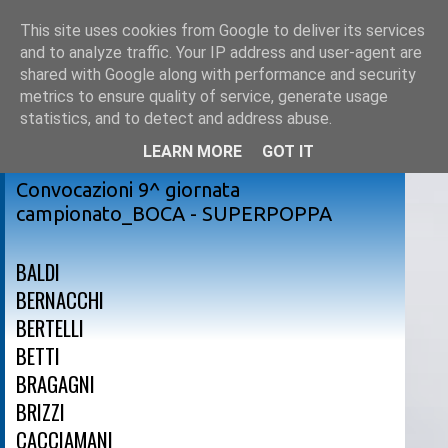
This site uses cookies from Google to deliver its services
and to analyze traffic. Your IP address and user-agent are
shared with Google along with performance and security
metrics to ensure quality of service, generate usage
statistics, and to detect and address abuse.
LEARN MORE
GOT IT
venerdì 1 dicembre 2017
Convocazioni 9^ giornata
campionato_BOCA - SUPERPOPPA
BALDI
BERNACCHI
BERTELLI
BETTI
BRAGAGNI
BRIZZI
CACCIAMANI