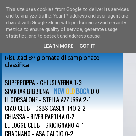
This site uses cookies from Google to deliver its services
and to analyze traffic. Your IP address and user-agent are
shared with Google along with performance and security
metrics to ensure quality of service, generate usage
statistics, and to detect and address abuse.
LEARN MORE
GOT IT
sabato 25 novembre 2017
Risultati 8^ giornata di campionato +
classifica
SUPERPOPPA - CHIUSI VERNA 1-3
SPARTAK BIBBIENA -
NEW
OLD
BOCA
0-0
IL CORSALONE - STELLA AZZURRA 2-1
CIAO CLUB - CSBS CASENTINO 2-2
CHIASSA - RIVER PARTINA 0-2
LE LOGGE CLUB - GRICIGNANO 4-1
GRAGNANO - ASA CALCIO 0-2