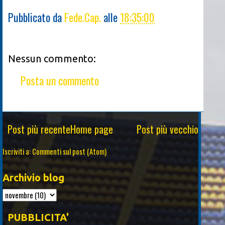
Pubblicato da
Fede.Cap.
alle
18:35:00
Nessun commento:
Posta un commento
Post più recente
Home page
Post più vecchio
Iscriviti a:
Commenti sul post (Atom)
Archivio blog
PUBBLICITA'