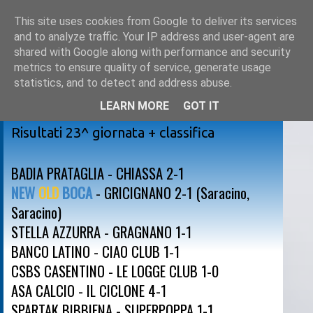
This site uses cookies from Google to deliver its services
and to analyze traffic. Your IP address and user-agent are
shared with Google along with performance and security
metrics to ensure quality of service, generate usage
statistics, and to detect and address abuse.
LEARN MORE
GOT IT
sabato 1 aprile 2017
Risultati 23^ giornata + classifica
BADIA PRATAGLIA - CHIASSA 2-1
NEW
OLD
BOCA
- GRICIGNANO 2-1 (Saracino,
Saracino)
STELLA AZZURRA - GRAGNANO 1-1
BANCO LATINO - CIAO CLUB 1-1
CSBS CASENTINO - LE LOGGE CLUB 1-0
ASA CALCIO - IL CICLONE 4-1
SPARTAK BIBBIENA - SUPERPOPPA 1-1