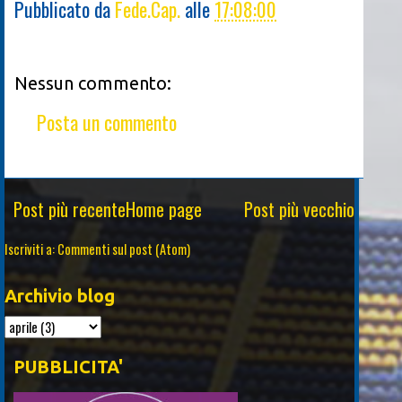
Pubblicato da
Fede.Cap.
alle
17:08:00
Nessun commento:
Posta un commento
Post più recente
Home page
Post più vecchio
Iscriviti a:
Commenti sul post (Atom)
Archivio blog
PUBBLICITA'