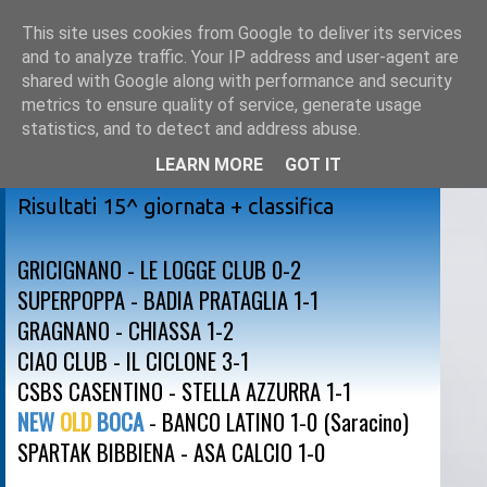
This site uses cookies from Google to deliver its services
and to analyze traffic. Your IP address and user-agent are
shared with Google along with performance and security
metrics to ensure quality of service, generate usage
statistics, and to detect and address abuse.
LEARN MORE
GOT IT
sabato 4 febbraio 2017
Risultati 15^ giornata + classifica
GRICIGNANO - LE LOGGE CLUB 0-2
SUPERPOPPA - BADIA PRATAGLIA 1-1
GRAGNANO - CHIASSA 1-2
CIAO CLUB - IL CICLONE 3-1
CSBS CASENTINO - STELLA AZZURRA 1-1
NEW
OLD
BOCA
- BANCO LATINO 1-0 (Saracino)
SPARTAK BIBBIENA - ASA CALCIO 1-0