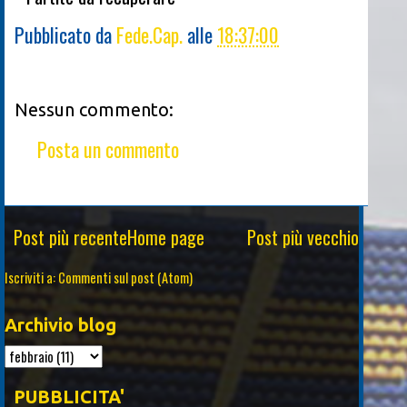
Pubblicato da
Fede.Cap.
alle
18:37:00
Nessun commento:
Posta un commento
Post più recente
Home page
Post più vecchio
Iscriviti a:
Commenti sul post (Atom)
Archivio blog
PUBBLICITA'