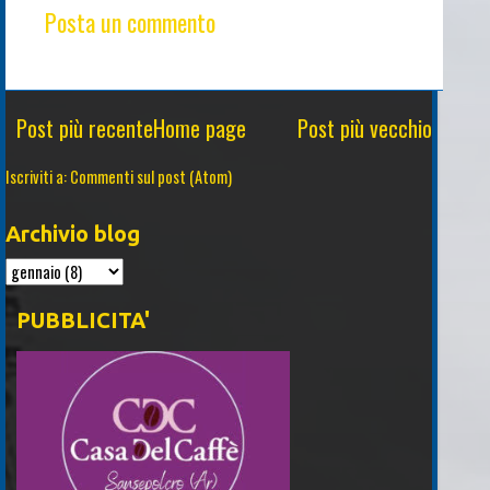
Posta un commento
Post più recente
Home page
Post più vecchio
Iscriviti a:
Commenti sul post (Atom)
Archivio blog
PUBBLICITA'