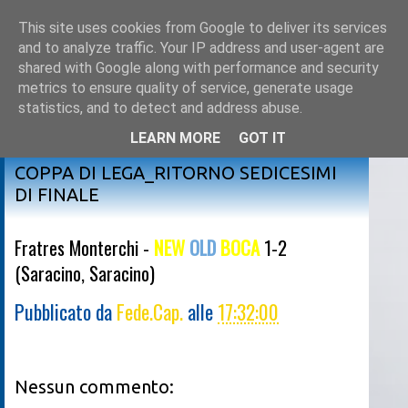
This site uses cookies from Google to deliver its services
and to analyze traffic. Your IP address and user-agent are
shared with Google along with performance and security
metrics to ensure quality of service, generate usage
statistics, and to detect and address abuse.
LEARN MORE
GOT IT
sabato 9 gennaio 2016
COPPA DI LEGA_RITORNO SEDICESIMI
DI FINALE
Fratres Monterchi -
NEW
OLD
BOCA
1-2
(Saracino, Saracino)
Pubblicato da
Fede.Cap.
alle
17:32:00
Nessun commento: