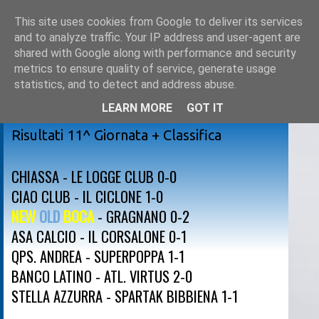
This site uses cookies from Google to deliver its services
and to analyze traffic. Your IP address and user-agent are
shared with Google along with performance and security
metrics to ensure quality of service, generate usage
statistics, and to detect and address abuse.
LEARN MORE
GOT IT
sabato 12 dicembre 2015
Risultati 11^ Giornata + Classifica
CHIASSA - LE LOGGE CLUB 0-0
CIAO CLUB - IL CICLONE 1-0
NEW
OLD
BOCA
- GRAGNANO 0-2
ASA CALCIO - IL CORSALONE 0-1
QPS. ANDREA - SUPERPOPPA 1-1
BANCO LATINO - ATL. VIRTUS 2-0
STELLA AZZURRA - SPARTAK BIBBIENA 1-1