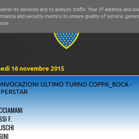
liver its services and to analyze traffic. Your IP address and us
rmance and security metrics to ensure quality of service, gene
999
buse.
nedì 16 novembre 2015
NVOCAZIONI ULTIMO TURNO COPPA_BOCA -
UPERSTAR
CCIAMANI
SI F.
USCHI
SINI