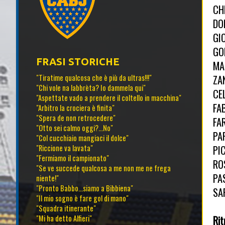
CHI
DO
GI
GO
FRASI STORICHE
MA
ZA
"Tiratime qualcosa che è più da ultras!!!"
"Chi vole na labbrèta? Io dammela qui"
CE
"Aspettate vado a prendere il coltello in macchina"
FA
"Arbitro la crociera è finita"
"Spera de non retrocedere"
FAR
"Otto sei calmo oggi?...No"
PA
"Col cucchiaio mangiaci il dolce"
PI
"Riccione va lavata"
"Fermiamo il campionato"
RO
"Se ve succede qualcosa a me non me ne frega
PA
niente!"
"Pronto Babbo...siamo a Bibbiena"
SA
"Il mio sogno è fare gol di mano"
"Squadra itinerante"
Rit
"Mi ha detto Alfieri"