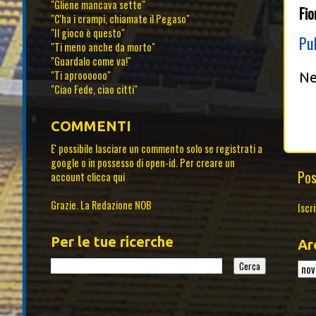
"Gliene mancava sette"
Fio
"C'ha i crampi, chiamate il Pegaso"
"Il gioco è questo"
Pu
"Ti meno anche da morto"
"Guardalo come va!"
"Ti aproooooo"
Ne
"Ciao Fede, ciao citti"
COMMENTI
E' possibile lasciare un commento solo se registrati a
google o in possesso di open-id. Per creare un
Pos
account
clicca qui
Grazie. La Redazione NOB
Iscri
Per le tue ricerche
Ar