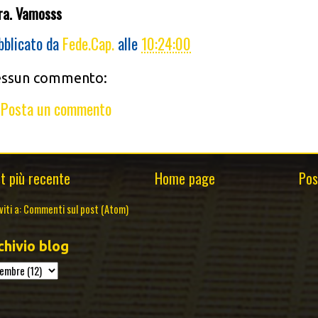
ra. Vamosss
bblicato da
Fede.Cap.
alle
10:24:00
ssun commento:
Posta un commento
t più recente
Home page
Pos
viti a:
Commenti sul post (Atom)
chivio blog