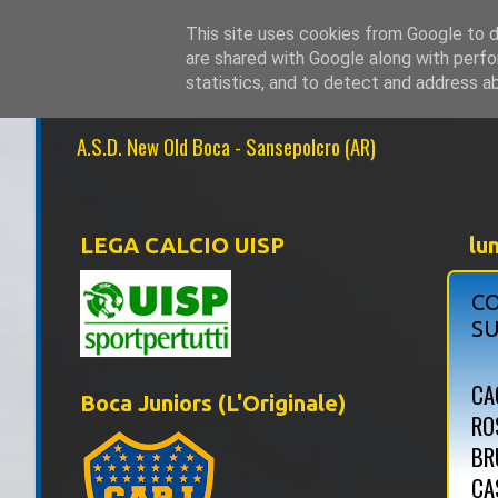
This site uses cookies from Google to de
are shared with Google along with perfo
NEW OLD BOCA 1
statistics, and to detect and address a
A.S.D. New Old Boca - Sansepolcro (AR)
LEGA CALCIO UISP
lu
CO
S
CA
Boca Juniors (L'Originale)
ROS
BR
CA