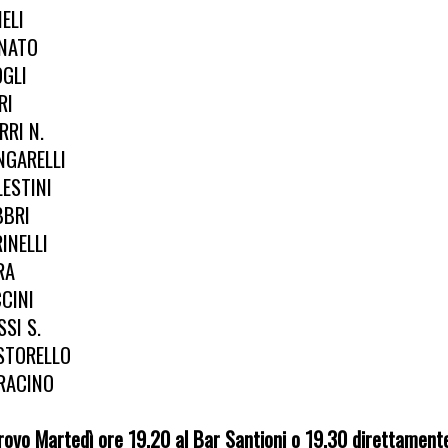
ELI
NATO
OGLI
RI
RRI N.
NGARELLI
LESTINI
BBRI
INELLI
RA
CCINI
SSI S.
STORELLO
RACINO
rovo Martedì ore 19.20 al Bar Santioni o 19.30 direttament