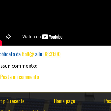
bblicato da
Boll@
alle
08:31:00
ssun commento:
Posta un commento
t più recente
Home page
Pos