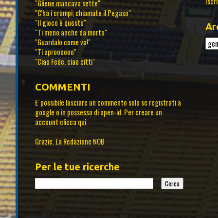
Iscri
"Gliene mancava sette"
"C'ha i crampi, chiamate il Pegaso"
"Il gioco è questo"
Ar
"Ti meno anche da morto"
"Guardalo come va!"
"Ti aproooooo"
"Ciao Fede, ciao citti"
COMMENTI
E' possibile lasciare un commento solo se registrati a
google o in possesso di open-id. Per creare un
account
clicca qui
Grazie. La Redazione NOB
Per le tue ricerche