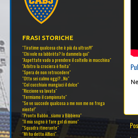
FRASI STORICHE
"Tiratime qualcosa che è più da ultras!!!"
"Chi vole na labbrèta? Io dammela qui"
"Aspettate vado a prendere il coltello in macchina"
Pu
"Arbitro la crociera è finita"
"Spera de non retrocedere"
"Otto sei calmo oggi?...No"
Ne
"Col cucchiaio mangiaci il dolce"
"Riccione va lavata"
"Fermiamo il campionato"
"Se ve succede qualcosa a me non me ne frega
niente!"
"Pronto Babbo...siamo a Bibbiena"
"Il mio sogno è fare gol di mano"
Pos
"Squadra itinerante"
"Mi ha detto Alfieri"