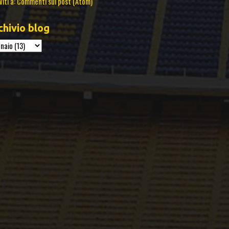
viti a:
Commenti sul post (Atom)
chivio blog