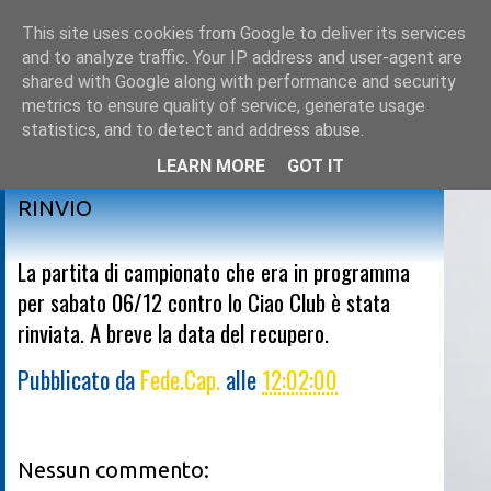
This site uses cookies from Google to deliver its services
and to analyze traffic. Your IP address and user-agent are
shared with Google along with performance and security
metrics to ensure quality of service, generate usage
statistics, and to detect and address abuse.
LEARN MORE
GOT IT
venerdì 5 dicembre 2014
RINVIO
La partita di campionato che era in programma
per sabato 06/12 contro lo Ciao Club è stata
rinviata. A breve la data del recupero.
Pubblicato da
Fede.Cap.
alle
12:02:00
Nessun commento: