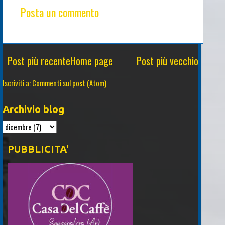
Posta un commento
Post più recente
Home page
Post più vecchio
Iscriviti a:
Commenti sul post (Atom)
Archivio blog
PUBBLICITA'