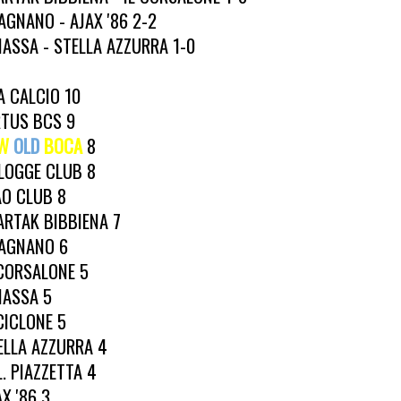
AGNANO - AJAX '86 2-2
IASSA - STELLA AZZURRA 1-0
A CALCIO 10
RTUS BCS 9
W
OLD
BOCA
8
 LOGGE CLUB 8
AO CLUB 8
ARTAK BIBBIENA 7
AGNANO 6
 CORSALONE 5
IASSA 5
 CICLONE 5
ELLA AZZURRA 4
L. PIAZZETTA 4
X '86 3