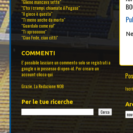
"Gliene mancava sette"
BO
"C'ha i crampi, chiamate il Pegaso"
"Il gioco è questo"
Pu
"Ti meno anche da morto"
"Guardalo come va!"
"Ti aproooooo"
Ne
"Ciao Fede, ciao citti"
COMMENTI
E' possibile lasciare un commento solo se registrati a
google o in possesso di open-id. Per creare un
Pos
account
clicca qui
Grazie. La Redazione NOB
Iscri
Per le tue ricerche
Ar