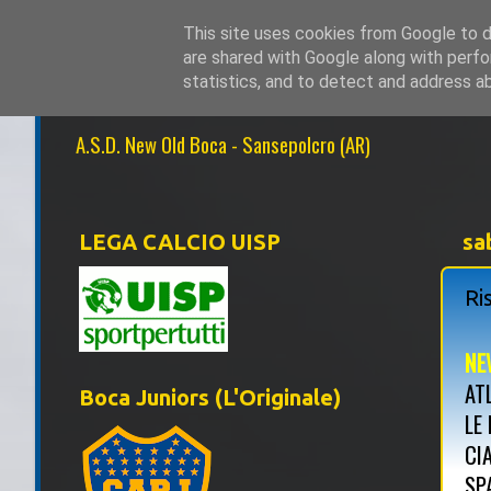
This site uses cookies from Google to de
are shared with Google along with perfo
NEW OLD BOCA 1
statistics, and to detect and address a
A.S.D. New Old Boca - Sansepolcro (AR)
LEGA CALCIO UISP
sa
Ri
NE
AT
Boca Juniors (L'Originale)
LE
CI
SP