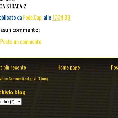
CA STRADA 2
bblicato da
Fede.Cap.
alle
17:34:00
ssun commento:
Posta un commento
t più recente
Home page
Pos
viti a:
Commenti sul post (Atom)
chivio blog