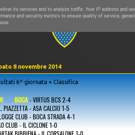
liver its services and to analyze traffic. Your IP address and us
rmance and security metrics to ensure quality of service, gene
999
buse.
bato 8 novembre 2014
sultati 6^ giornata + Classifica
W
OLD
BOCA
- VIRTUS BCS 2-4
L. PIAZZETTA - ASA CALCIO 1-5
 LOGGE CLUB - BOCA STRADA 4-1
AO CLUB - IL CICLONE 1-0
ARTAK BIBBIENA - IL CORSALONE 1-0