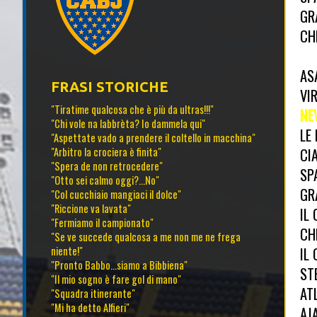
GR
CH
AS
FRASI STORICHE
VI
"Tiratime qualcosa che è più da ultras!!!"
NE
"Chi vole na labbrèta? Io dammela qui"
LE
"Aspettate vado a prendere il coltello in macchina"
CI
"Arbitro la crociera è finita"
"Spera de non retrocedere"
SP
"Otto sei calmo oggi?...No"
GR
"Col cucchiaio mangiaci il dolce"
"Riccione va lavata"
IL
"Fermiamo il campionato"
CH
"Se ve succede qualcosa a me non me ne frega
IL
niente!"
"Pronto Babbo...siamo a Bibbiena"
ST
"Il mio sogno è fare gol di mano"
AT
"Squadra itinerante"
"Mi ha detto Alfieri"
AJA