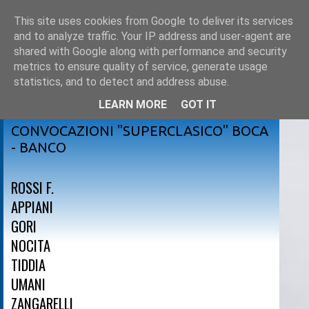
This site uses cookies from Google to deliver its services
and to analyze traffic. Your IP address and user-agent are
shared with Google along with performance and security
metrics to ensure quality of service, generate usage
statistics, and to detect and address abuse.
LEARN MORE
GOT IT
giovedì 27 marzo 2014
CONVOCAZIONI "SUPERCLASICO" BOCA
- BANCO
ROSSI F.
APPIANI
GORI
NOCITA
TIDDIA
UMANI
ZANGARELLI