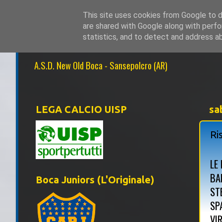
This site uses cookies from Google to de
are shared with Google along with perfo
NEW OLD BOCA 1
statistics, and to detect and address a
A.S.D. New Old Boca - Sansepolcro (AR)
LEGA CALCIO UISP
sa
Ri
LE
BA
Boca Juniors (L'Originale)
ST
SP
VI