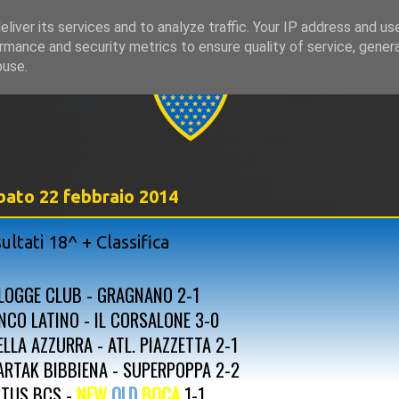
liver its services and to analyze traffic. Your IP address and us
rmance and security metrics to ensure quality of service, gene
999
buse.
bato 22 febbraio 2014
sultati 18^ + Classifica
 LOGGE CLUB - GRAGNANO 2-1
NCO LATINO - IL CORSALONE 3-0
ELLA AZZURRA - ATL. PIAZZETTA 2-1
ARTAK BIBBIENA - SUPERPOPPA 2-2
RTUS BCS -
NEW
OLD
BOCA
1-1