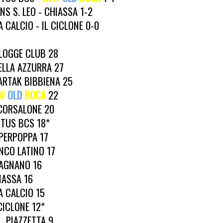
ONS S. LEO - CHIASSA 1-2
A CALCIO - IL CICLONE 0-0
 LOGGE CLUB 28
ELLA AZZURRA 27
ARTAK BIBBIENA 25
W
OLD
BOCA
22
 CORSALONE 20
RTUS BCS 18*
PERPOPPA 17
NCO LATINO 17
AGNANO 16
IASSA 16
A CALCIO 15
 CICLONE 12*
L. PIAZZETTA 9