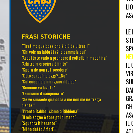
LI
AS
LE
FRASI STORICHE
ST
"Tiratime qualcosa che è più da ultras!!!"
SP
"Chi vole na labbrèta? Io dammela qui"
NE
"Aspettate vado a prendere il coltello in macchina"
IL
"Arbitro la crociera è finita"
"Spera de non retrocedere"
VI
"Otto sei calmo oggi?...No"
SU
"Col cucchiaio mangiaci il dolce"
"Riccione va lavata"
BA
"Fermiamo il campionato"
GR
"Se ve succede qualcosa a me non me ne frega
CH
niente!"
"Pronto Babbo...siamo a Bibbiena"
AS
"Il mio sogno è fare gol di mano"
IL
"Squadra itinerante"
"Mi ha detto Alfieri"
AT