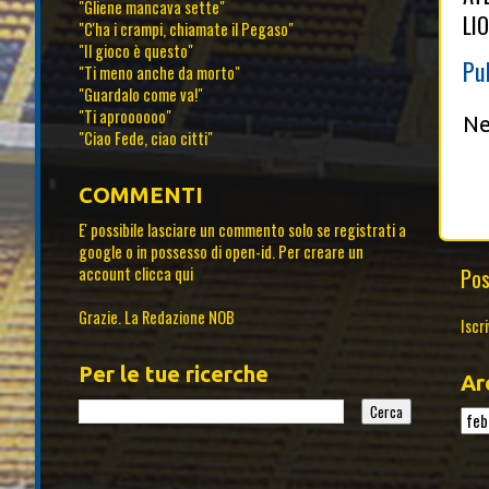
"Gliene mancava sette"
LI
"C'ha i crampi, chiamate il Pegaso"
"Il gioco è questo"
Pu
"Ti meno anche da morto"
"Guardalo come va!"
"Ti aproooooo"
Ne
"Ciao Fede, ciao citti"
COMMENTI
E' possibile lasciare un commento solo se registrati a
google o in possesso di open-id. Per creare un
Pos
account
clicca qui
Grazie. La Redazione NOB
Iscri
Per le tue ricerche
Ar