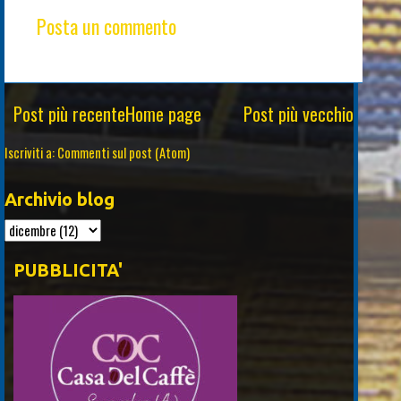
Posta un commento
Post più recente
Home page
Post più vecchio
Iscriviti a:
Commenti sul post (Atom)
Archivio blog
PUBBLICITA'