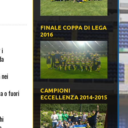
FINALE COPPA DI LEGA
2016
 i
da
 nei
CAMPIONI
a o fuori
ECCELLENZA 2014-2015
hi
o.