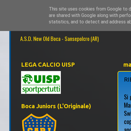
This site uses cookies from Google to de
are shared with Google along with perfo
NEW OLD BOCA 1
statistics, and to detect and address a
A.S.D. New Old Boca - Sansepolcro (AR)
LEGA CALCIO UISP
ma
RI
Si 
Mar
Boca Juniors (L'Originale)
Swi
cop
anc