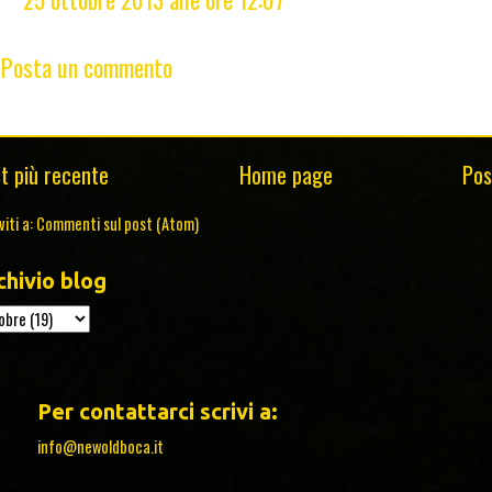
Posta un commento
t più recente
Home page
Pos
viti a:
Commenti sul post (Atom)
chivio blog
Per contattarci scrivi a:
info@newoldboca.it