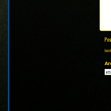
Pos
Iscri
Ar