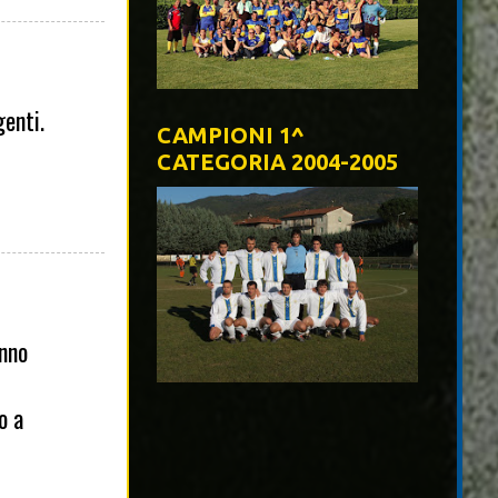
genti.
CAMPIONI 1^
CATEGORIA 2004-2005
anno
o a