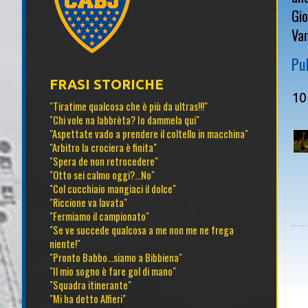
Gio
Va
Pu
FRASI STORICHE
10
"Tiratime qualcosa che è più da ultras!!!"
"Chi vole na labbrèta? Io dammela qui"
"Aspettate vado a prendere il coltello in macchina"
"Arbitro la crociera è finita"
"Spera de non retrocedere"
"Otto sei calmo oggi?...No"
"Col cucchiaio mangiaci il dolce"
"Riccione va lavata"
"Fermiamo il campionato"
"Se ve succede qualcosa a me non me ne frega
niente!"
"Pronto Babbo...siamo a Bibbiena"
"Il mio sogno è fare gol di mano"
"Squadra itinerante"
"Mi ha detto Alfieri"