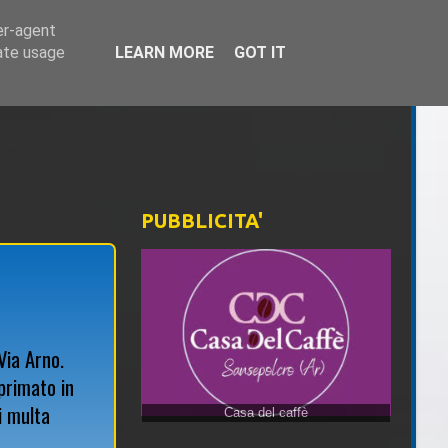
er-agent
rate usage
LEARN MORE
GOT IT
PUBBLICITA'
Via Arno.
primato in
i multa