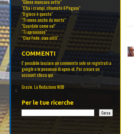
"Gliene mancava sette"
"C'ha i crampi, chiamate il Pegaso"
"Il gioco è questo"
"Ti meno anche da morto"
"Guardalo come va!"
"Ti aproooooo"
"Ciao Fede, ciao citti"
COMMENTI
E' possibile lasciare un commento solo se registrati a
google o in possesso di open-id. Per creare un
account
clicca qui
Grazie. La Redazione NOB
Per le tue ricerche