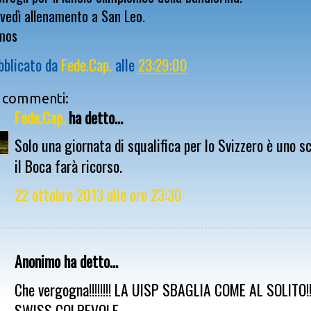
vedì allenamento a San Leo.
mos
bblicato da
Fede.Cap.
alle
23:29:00
 commenti:
Fede.Cap.
ha detto...
Solo una giornata di squalifica per lo Svizzero è uno s
il Boca farà ricorso.
22 ottobre 2013 alle ore 23:30
Anonimo ha detto...
Che vergogna!!!!!!!! LA UISP SBAGLIA COME AL SOLITO!!
SWISS COLPEVOLE