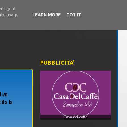
er-agent
rate usage
LEARN MORE
GOT IT
PUBBLICITA'
tivo.
ita la