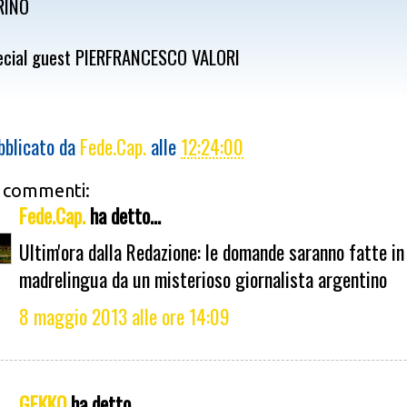
RINO
ecial guest PIERFRANCESCO VALORI
bblicato da
Fede.Cap.
alle
12:24:00
 commenti:
Fede.Cap.
ha detto...
Ultim'ora dalla Redazione: le domande saranno fatte in
madrelingua da un misterioso giornalista argentino
8 maggio 2013 alle ore 14:09
GEKKO
ha detto...