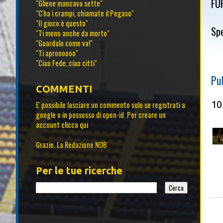
FU
"Gliene mancava sette"
"C'ha i crampi, chiamate il Pegaso"
"Il gioco è questo"
Sp
"Ti meno anche da morto"
"Guardalo come va!"
"Ti aproooooo"
"Ciao Fede, ciao citti"
Pu
COMMENTI
10
E' possibile lasciare un commento solo se registrati a
google o in possesso di open-id. Per creare un
account
clicca qui
Grazie. La Redazione NOB
Per le tue ricerche