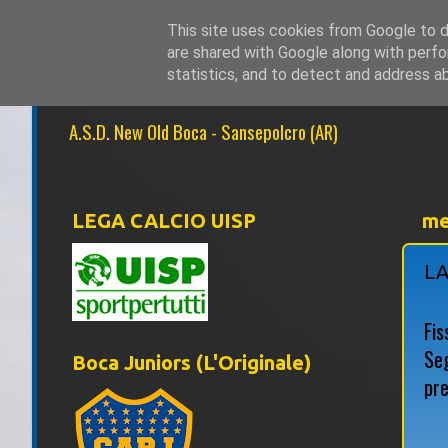
This site uses cookies from Google to de
are shared with Google along with perfo
NEW OLD BOCA 1
statistics, and to detect and address a
A.S.D. New Old Boca - Sansepolcro (AR)
LEGA CALCIO UISP
me
L
Fis
Seg
Boca Juniors (L'Originale)
pre