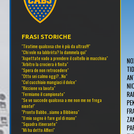
FRASI STORICHE
"Tiratime qualcosa che è più da ultras!!!"
"Chi vole na labbrèta? Io dammela qui"
"Aspettate vado a prendere il coltello in macchina"
NO
"Arbitro la crociera è finita"
TI
"Spera de non retrocedere"
AN
"Otto sei calmo oggi?...No"
"Col cucchiaio mangiaci il dolce"
NI
"Riccione va lavata"
RA
"Fermiamo il campionato"
"Se ve succede qualcosa a me non me ne frega
PE
niente!"
FR
"Pronto Babbo...siamo a Bibbiena"
ZA
"Il mio sogno è fare gol di mano"
"Squadra itinerante"
PA
"Mi ha detto Alfieri"