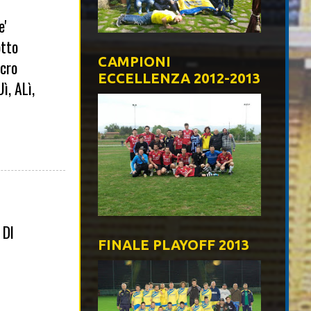
e'
otto
CAMPIONI
lcro
ECCELLENZA 2012-2013
, ALì,
 DI
FINALE PLAYOFF 2013