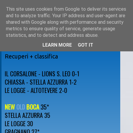
This site uses cookies from Google to deliver its services
and to analyze traffic. Your IP address and user-agent are
shared with Google along with performance and security
metrics to ensure quality of service, generate usage
statistics, and to detect and address abuse.
LEARN MORE
GOT IT
sabato 30 marzo 2013
Recuperi + classifica
IL CORSALONE - LIONS S. LEO 0-1
CHIASSA - STELLA AZZURRA 1-2
LE LOGGE - ALTOTEVERE 2-0
NEW
OLD
BOCA
35*
STELLA AZZURRA 35
LE LOGGE 30
GRAGNANO 27*