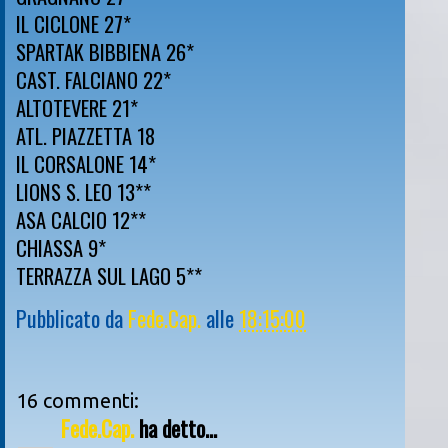
IL CICLONE 27*
SPARTAK BIBBIENA 26*
CAST. FALCIANO 22*
ALTOTEVERE 21*
ATL. PIAZZETTA 18
IL CORSALONE 14*
LIONS S. LEO 13**
ASA CALCIO 12**
CHIASSA 9*
TERRAZZA SUL LAGO 5**
Pubblicato da
Fede.Cap.
alle
18:15:00
16 commenti:
Fede.Cap.
ha detto...