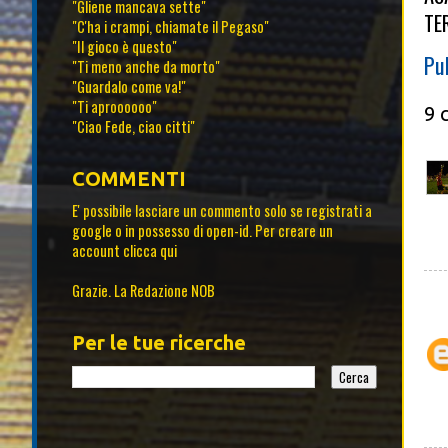
"Gliene mancava sette"
TE
"C'ha i crampi, chiamate il Pegaso"
"Il gioco è questo"
Pu
"Ti meno anche da morto"
"Guardalo come va!"
"Ti aproooooo"
9 
"Ciao Fede, ciao citti"
COMMENTI
E' possibile lasciare un commento solo se registrati a
google o in possesso di open-id. Per creare un
account
clicca qui
Grazie. La Redazione NOB
Per le tue ricerche