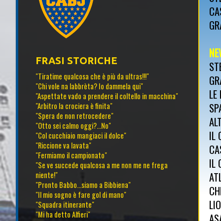
CA
GR
NE
FRASI STORICHE
ST
"Tiratime qualcosa che è più da ultras!!!"
GR
"Chi vole na labbrèta? Io dammela qui"
LE
"Aspettate vado a prendere il coltello in macchina"
SP
"Arbitro la crociera è finita"
"Spera de non retrocedere"
AL
"Otto sei calmo oggi?...No"
IL
"Col cucchiaio mangiaci il dolce"
"Riccione va lavata"
CA
"Fermiamo il campionato"
IL
"Se ve succede qualcosa a me non me ne frega
AT
niente!"
"Pronto Babbo...siamo a Bibbiena"
CH
"Il mio sogno è fare gol di mano"
LIO
"Squadra itinerante"
"Mi ha detto Alfieri"
AS