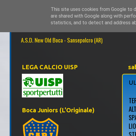
This site uses cookies from Google to de
are shared with Google along with perfo
NEW OLD BOCA 1
statistics, and to detect and address a
A.S.D. New Old Boca - Sansepolcro (AR)
LEGA CALCIO UISP
sa
UL
TE
AL
Boca Juniors (L'Originale)
SP
LIO
ST