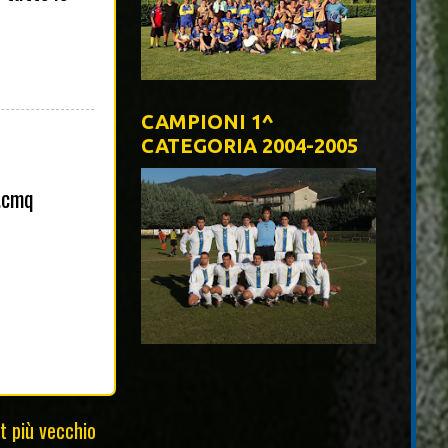
CAMPIONI 1^
CATEGORIA 2004-2005
..cmq
t più vecchio