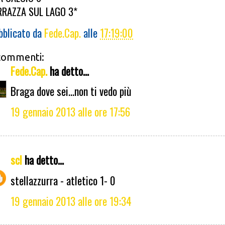
RRAZZA SUL LAGO 3*
bblicato da
Fede.Cap.
alle
17:19:00
commenti:
Fede.Cap.
ha detto...
Braga dove sei...non ti vedo più
19 gennaio 2013 alle ore 17:56
scl
ha detto...
stellazzurra - atletico 1- 0
19 gennaio 2013 alle ore 19:34