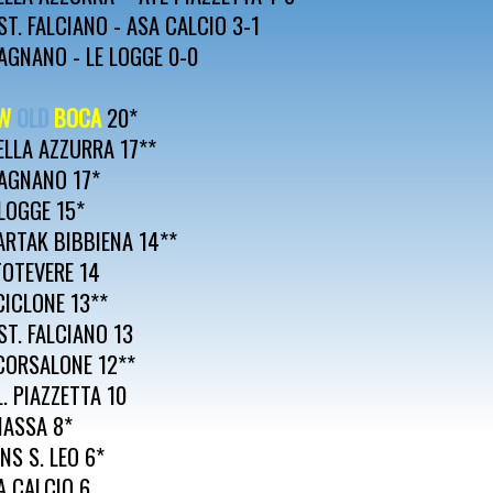
ST. FALCIANO - ASA CALCIO 3-1
AGNANO - LE LOGGE 0-0
W
OLD
BOCA
20*
ELLA AZZURRA 17**
AGNANO 17*
 LOGGE 15*
ARTAK BIBBIENA 14**
TOTEVERE 14
 CICLONE 13**
ST. FALCIANO 13
 CORSALONE 12**
L. PIAZZETTA 10
IASSA 8*
NS S. LEO 6*
A CALCIO 6