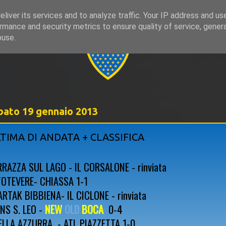
liver its services and to analyze traffic. Your IP address and us
rmance and security metrics to ensure quality of service, gene
999
buse.
bato 19 gennaio 2013
TIMA DI ANDATA + CLASSIFICA
RRAZZA SUL LAGO - IL CORSALONE - rinviata
TOTEVERE- CHIASSA 1-1
ARTAK BIBBIENA- IL CICLONE - rinviata
NS S. LEO
-
NEW
OLD
BOCA
0-4
ELLA AZZURRA - ATL PIAZZETTA 1-0