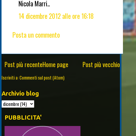
Nicola Marri..
14 dicembre 2012 alle ore 16:18
Posta un commento
Post più recente
Home page
Post più vecchio
Iscriviti a:
Commenti sul post (Atom)
Archivio blog
PUBBLICITA'