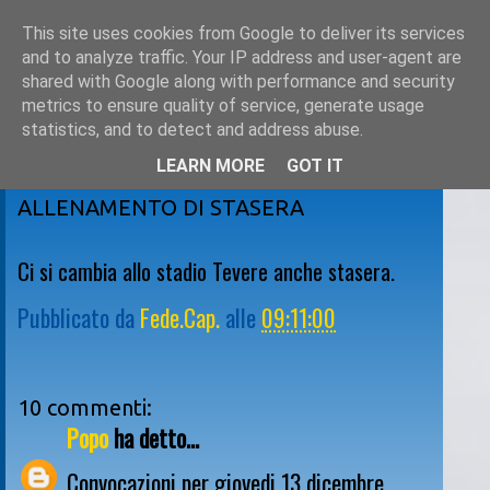
This site uses cookies from Google to deliver its services
and to analyze traffic. Your IP address and user-agent are
shared with Google along with performance and security
metrics to ensure quality of service, generate usage
statistics, and to detect and address abuse.
LEARN MORE
GOT IT
martedì 11 dicembre 2012
ALLENAMENTO DI STASERA
Ci si cambia allo stadio Tevere anche stasera.
Pubblicato da
Fede.Cap.
alle
09:11:00
10 commenti:
Popo
ha detto...
Convocazioni per giovedi 13 dicembre