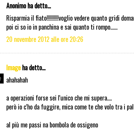
Anonimo ha detto...
Risparmia il fiato!!!!!!!!!!voglio vedere quanto gridi domani
poi ci so io in panchina e sai quanto ti rompo......
20 novembre 2012 alle ore 20:26
Image
ha detto...
ahahahah
a operazioni forse sei l'unico che mi supera....
però io c'ho da fuggire, mica come te che volo tra i pali
al più me passi na bombola de ossigeno