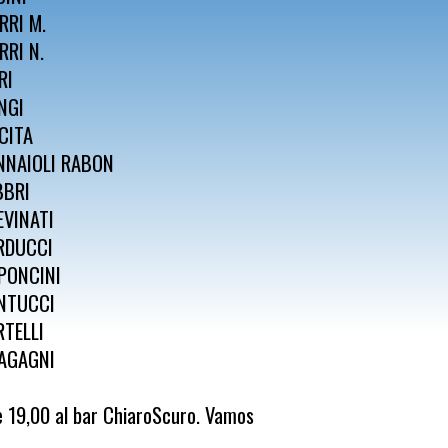
RRI M.
RRI N.
RI
NGI
CITA
NNAIOLI RABON
BBRI
EVINATI
RDUCCI
PONCINI
NTUCCI
RTELLI
AGAGNI
e 19,00 al bar ChiaroScuro. Vamos