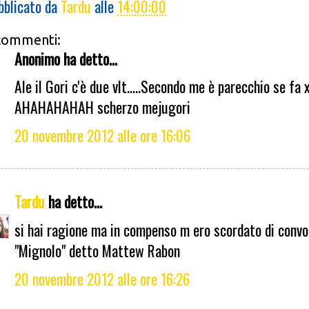
bblicato da
Tardu
alle
14:00:00
commenti:
Anonimo ha detto...
Ale il Gori c'è due vlt.....Secondo me è parecchio se fa x 
AHAHAHAHAH scherzo mejugori
20 novembre 2012 alle ore 16:06
Tardu
ha detto...
si hai ragione ma in compenso m ero scordato di conv
"Mignolo" detto Mattew Rabon
20 novembre 2012 alle ore 16:26