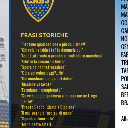
MA
MA
GO
CA
FRASI STORICHE
NO
"Tiratime qualcosa che è più da ultras!!!"
GE
"Chi vole na labbrèta? Io dammela qui"
FA
"Aspettate vado a prendere il coltello in macchina"
TR
"Arbitro la crociera è finita"
"Spera de non retrocedere"
TA
"Otto sei calmo oggi?...No"
PO
"Col cucchiaio mangiaci il dolce"
"Riccione va lavata"
SA
"Fermiamo il campionato"
BE
"Se ve succede qualcosa a me non me ne frega
BR
niente!"
"Pronto Babbo...siamo a Bibbiena"
"Il mio sogno è fare gol di mano"
All
"Squadra itinerante"
"Mi ha detto Alfieri"