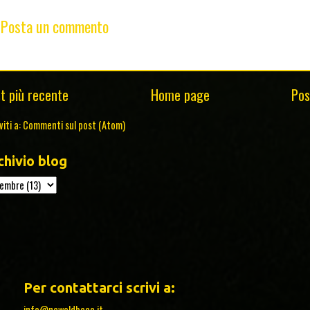
Posta un commento
t più recente
Home page
Pos
viti a:
Commenti sul post (Atom)
chivio blog
Per contattarci scrivi a:
info@newoldboca.it