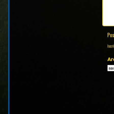
Pos
Iscri
Ar