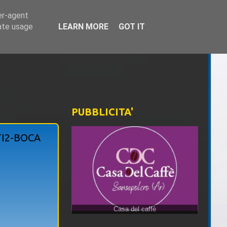
er-agent
rate usage
LEARN MORE
GOT IT
PUBBLICITA'
I2-BOCA