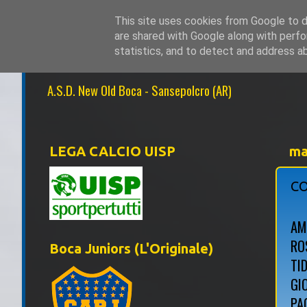
This site uses cookies from Google to de
are shared with Google along with perfo
NEW OLD BOCA 1
statistics, and to detect and address a
A.S.D. New Old Boca - Sansepolcro (AR)
LEGA CALCIO UISP
ma
CO
AM
ROS
Boca Juniors (L'Originale)
TI
GI
PA