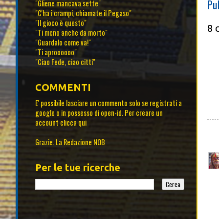
Pu
"Gliene mancava sette"
"C'ha i crampi, chiamate il Pegaso"
"Il gioco è questo"
8 
"Ti meno anche da morto"
"Guardalo come va!"
"Ti aproooooo"
"Ciao Fede, ciao citti"
COMMENTI
E' possibile lasciare un commento solo se registrati a
google o in possesso di open-id. Per creare un
account
clicca qui
Grazie. La Redazione NOB
Per le tue ricerche