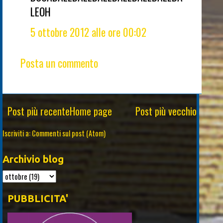
LEOH
5 ottobre 2012 alle ore 00:02
Posta un commento
Post più recente
Home page
Post più vecchio
Iscriviti a:
Commenti sul post (Atom)
Archivio blog
PUBBLICITA'