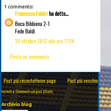
1 commento:
Francesco Fabbri
ha detto...
Boca Bibbiena 2-1
Fede Baldi
20 ottobre 2012 alle ore 17:24
Posta un commento
Post più recente
Home page
Post più vecchio
Iscriviti a:
Commenti sul post (Atom)
Archivio blog