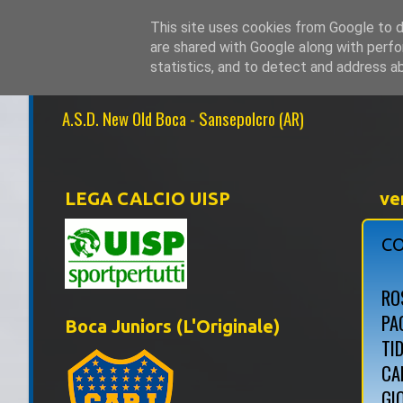
This site uses cookies from Google to de
are shared with Google along with perfo
NEW OLD BOCA 1
statistics, and to detect and address a
A.S.D. New Old Boca - Sansepolcro (AR)
LEGA CALCIO UISP
ve
CO
ROS
PA
Boca Juniors (L'Originale)
TI
CA
GI