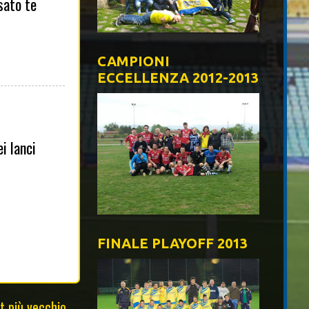
sato te
CAMPIONI
ECCELLENZA 2012-2013
i lanci
FINALE PLAYOFF 2013
t più vecchio