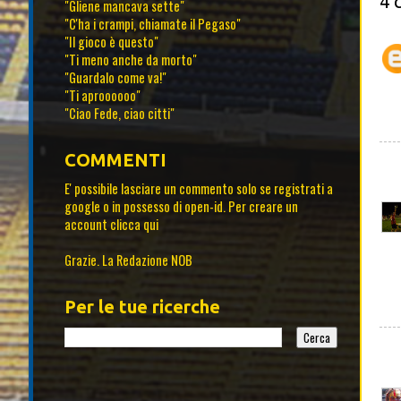
4 
"Gliene mancava sette"
"C'ha i crampi, chiamate il Pegaso"
"Il gioco è questo"
"Ti meno anche da morto"
"Guardalo come va!"
"Ti aproooooo"
"Ciao Fede, ciao citti"
COMMENTI
E' possibile lasciare un commento solo se registrati a
google o in possesso di open-id. Per creare un
account
clicca qui
Grazie. La Redazione NOB
Per le tue ricerche