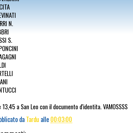
CITA
EVINATI
RRI N.
BBRI
SSI S.
PONCINI
AGAGNI
LDI
RTELLI
ANI
NTUCCI
e 13,45 a San Leo con il documento d'identita. VAMOSSSS
bblicato da
Tardu
alle
00:03:00