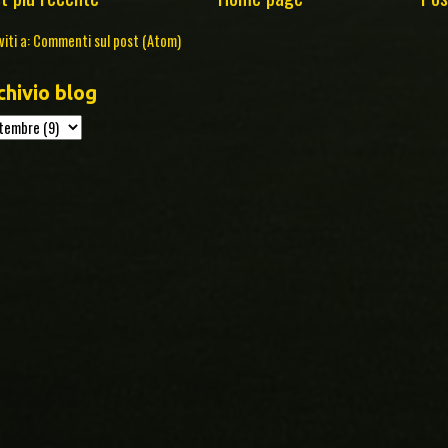
viti a:
Commenti sul post (Atom)
chivio blog