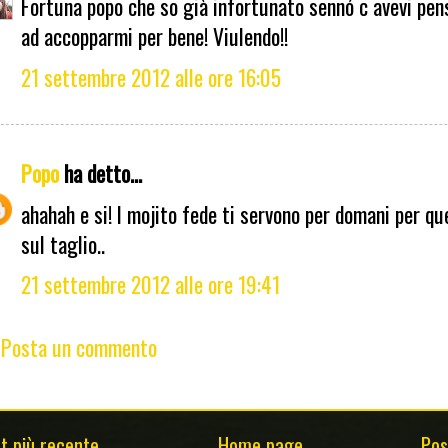
Fortuna popo che so già infortunato sennó c avevi pen
ad accopparmi per bene! Viulendo!!
21 settembre 2012 alle ore 16:05
Popo
ha detto...
ahahah e si! I mojito fede ti servono per domani per que
sul taglio..
21 settembre 2012 alle ore 19:41
Posta un commento
t più recente
Home page
Pos