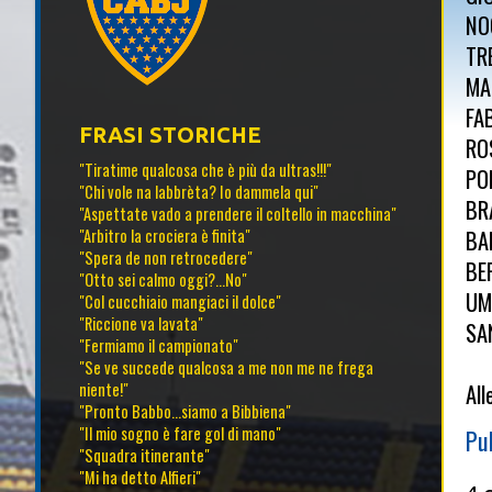
NO
TR
MA
FA
FRASI STORICHE
RO
"Tiratime qualcosa che è più da ultras!!!"
PO
"Chi vole na labbrèta? Io dammela qui"
BR
"Aspettate vado a prendere il coltello in macchina"
BA
"Arbitro la crociera è finita"
"Spera de non retrocedere"
BE
"Otto sei calmo oggi?...No"
UM
"Col cucchiaio mangiaci il dolce"
"Riccione va lavata"
SA
"Fermiamo il campionato"
"Se ve succede qualcosa a me non me ne frega
All
niente!"
"Pronto Babbo...siamo a Bibbiena"
"Il mio sogno è fare gol di mano"
Pu
"Squadra itinerante"
"Mi ha detto Alfieri"