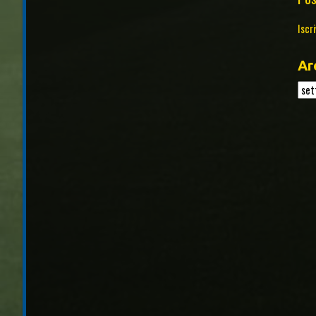
Iscri
Ar