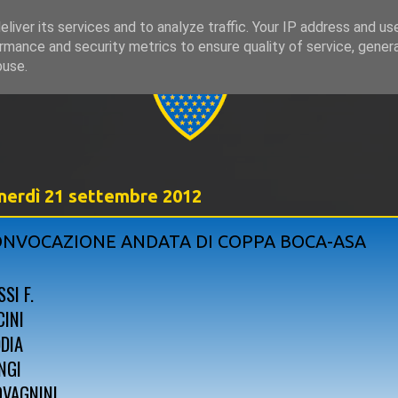
liver its services and to analyze traffic. Your IP address and us
rmance and security metrics to ensure quality of service, gene
999
buse.
nerdì 21 settembre 2012
NVOCAZIONE ANDATA DI COPPA BOCA-ASA
SI F.
CINI
DDIA
NGI
OVAGNINI