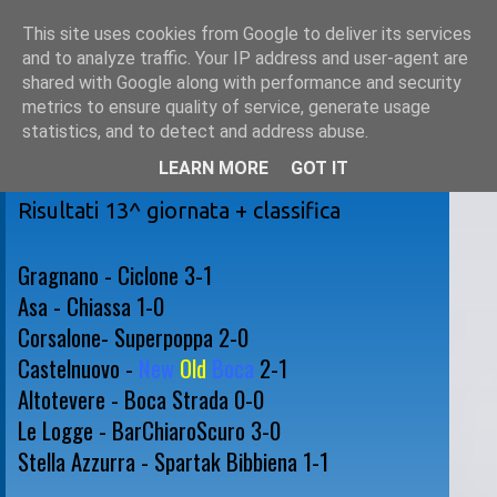
This site uses cookies from Google to deliver its services
and to analyze traffic. Your IP address and user-agent are
shared with Google along with performance and security
metrics to ensure quality of service, generate usage
statistics, and to detect and address abuse.
LEARN MORE
GOT IT
sabato 21 gennaio 2012
Risultati 13^ giornata + classifica
Gragnano - Ciclone 3-1
Asa - Chiassa 1-0
Corsalone- Superpoppa 2-0
Castelnuovo -
New
Old
Boca
2-1
Altotevere - Boca Strada 0-0
Le Logge - BarChiaroScuro 3-0
Stella Azzurra - Spartak Bibbiena 1-1