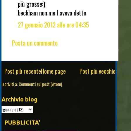
più grosse:)
beckham non me l aveva detto
27 gennaio 2012 alle ore 04:35
Posta un commento
Post più recente
Home page
Post più vecchio
Iscriviti a:
Commenti sul post (Atom)
Archivio blog
PUBBLICITA'