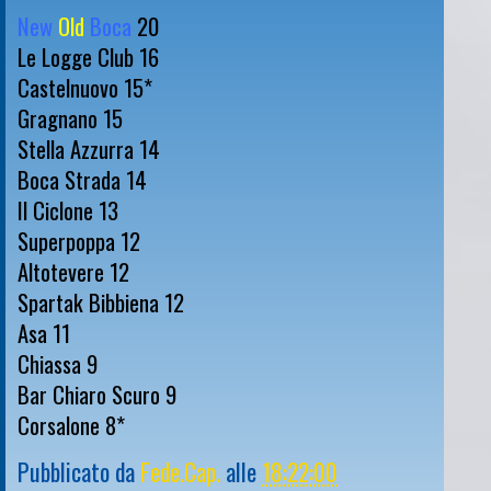
New
Old
Boca
20
Le Logge Club 16
Castelnuovo 15*
Gragnano 15
Stella Azzurra 14
Boca Strada 14
Il Ciclone 13
Superpoppa 12
Altotevere 12
Spartak Bibbiena 12
Asa 11
Chiassa 9
Bar Chiaro Scuro 9
Corsalone 8*
Pubblicato da
Fede.Cap.
alle
18:22:00