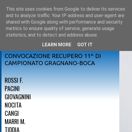
This site uses cookies from Google to deliver its services
and to analyze traffic. Your IP address and user-agent are
shared with Google along with performance and security
metrics to ensure quality of service, generate usage
statistics, and to detect and address abuse.
LEARN MORE
GOT IT
giovedì 12 gennaio 2012
CONVOCAZIONE RECUPERO 11^ DI
CAMPIONATO GRAGNANO-BOCA
ROSSI F.
PACINI
GIOVAGNINI
NOCITA
CANGI
MARRI M.
TIDDIA