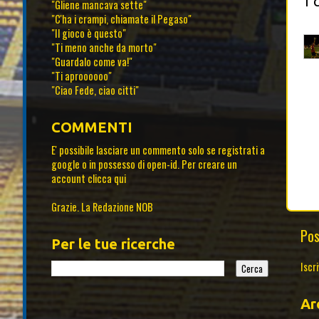
1 
"Gliene mancava sette"
"C'ha i crampi, chiamate il Pegaso"
"Il gioco è questo"
"Ti meno anche da morto"
"Guardalo come va!"
"Ti aproooooo"
"Ciao Fede, ciao citti"
COMMENTI
E' possibile lasciare un commento solo se registrati a
google o in possesso di open-id. Per creare un
account
clicca qui
Grazie. La Redazione NOB
Pos
Per le tue ricerche
Iscri
Ar