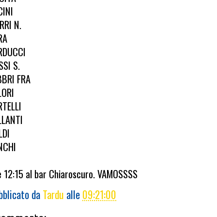
CINI
RRI N.
RA
RDUCCI
SSI S.
BBRI FRA
LORI
RTELLI
LLANTI
LDI
NCHI
le 12:15 al bar Chiaroscuro. VAMOSSSS
bblicato da
Tardu
alle
09:21:00