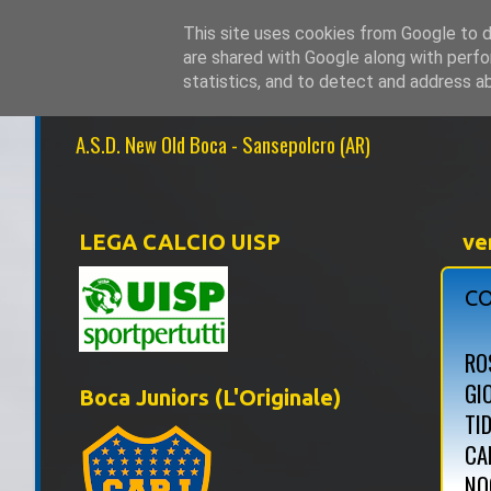
This site uses cookies from Google to de
are shared with Google along with perfo
NEW OLD BOCA 1
statistics, and to detect and address a
A.S.D. New Old Boca - Sansepolcro (AR)
LEGA CALCIO UISP
ve
CO
ROS
GI
Boca Juniors (L'Originale)
TI
CA
NO