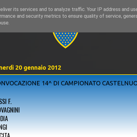
liver its services and to analyze traffic. Your IP address and us
rmance and security metrics to ensure quality of service, gene
999
buse.
nerdì 20 gennaio 2012
NVOCAZIONE 14^ DI CAMPIONATO CASTELNU
SI F.
OVAGNINI
DDIA
NGI
CITA