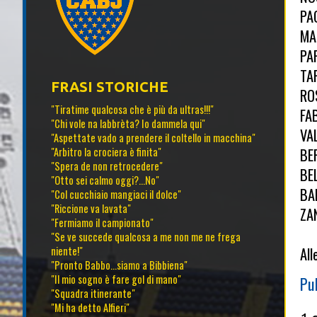
PA
MA
PA
TA
FRASI STORICHE
RO
"Tiratime qualcosa che è più da ultras!!!"
FA
"Chi vole na labbrèta? Io dammela qui"
VA
"Aspettate vado a prendere il coltello in macchina"
BE
"Arbitro la crociera è finita"
"Spera de non retrocedere"
BE
"Otto sei calmo oggi?...No"
BA
"Col cucchiaio mangiaci il dolce"
"Riccione va lavata"
ZA
"Fermiamo il campionato"
"Se ve succede qualcosa a me non me ne frega
Al
niente!"
"Pronto Babbo...siamo a Bibbiena"
"Il mio sogno è fare gol di mano"
Pu
"Squadra itinerante"
"Mi ha detto Alfieri"