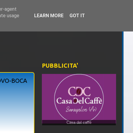
er-agent
rate usage
LEARN MORE
GOT IT
PUBBLICITA'
OVO-BOCA