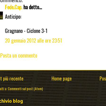
commento:
Fede.Cap.
ha detto...
Anticipo:
Gragnano - Ciclone 3-1
20 gennaio 2012 alle ore 23:51
Posta un commento
t più recente
Home page
Pos
viti a:
Commenti sul post (Atom)
chivio blog