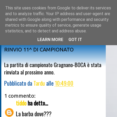
This site uses cookies from Google to deliver its services
and to analyze traffic. Your IP address and user-agent are
shared with Google along with performance and security
metrics to ensure quality of service, generate usage
statistics, and to detect and address abuse.
LEARN MORE
GOT IT
venerdì 9 dicembre 2011
RINVIO 11^ DI CAMPIONATO
La partita di campionato Gragnano-BOCA è stata
rinviata al prossimo anno.
Pubblicato da
Tardu
alle
10:49:00
1 commento:
tiddo
ha detto...
La barba dove???