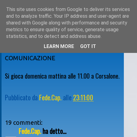
This site uses cookies from Google to deliver its services
and to analyze traffic. Your IP address and user-agent are
shared with Google along with performance and security
metrics to ensure quality of service, generate usage
statistics, and to detect and address abuse.
LEARN MORE
GOT IT
martedì 18 ottobre 2011
COMUNICAZIONE
Si gioca domenica mattina alle 11.00 a Corsalone.
Pubblicato da
Fede.Cap.
alle
23:11:00
19 commenti:
Fede.Cap.
ha detto...