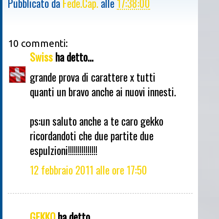
Pubblicato da
Fede.Cap.
alle
17:38:00
10 commenti:
Swiss
ha detto...
grande prova di carattere x tutti
quanti un bravo anche ai nuovi innesti.
ps:un saluto anche a te caro gekko
ricordandoti che due partite due
espulzioni!!!!!!!!!!!!!!!
12 febbraio 2011 alle ore 17:50
GEKKO
ha detto...