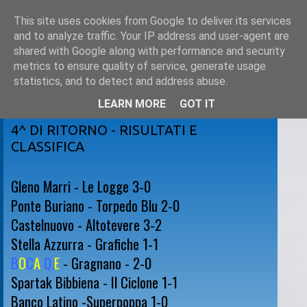
This site uses cookies from Google to deliver its services
and to analyze traffic. Your IP address and user-agent are
shared with Google along with performance and security
metrics to ensure quality of service, generate usage
statistics, and to detect and address abuse.
LEARN MORE
GOT IT
sabato 12 febbraio 2011
4^ DI RITORNO - RISULTATI E
CLASSIFICA
Gleno Marri - Le Logge 3-0
Ponte Buriano - Torpedo Blu 2-0
Castelnuovo - Altotevere 3-2
Stella Azzurra - Grafiche 1-1
B
O
C
A
Q.
E
- Gragnano - 2-0
Spartak Bibbiena - Il Ciclone 1-1
Banco Latino -Superpoppa 1-0