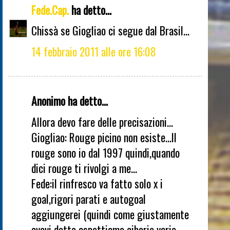
Fede.Cap.
ha detto...
Chissà se Giogliao ci segue dal Brasil...
14 febbraio 2011 alle ore 16:08
Anonimo ha detto...
Allora devo fare delle precisazioni...
Giogliao: Rouge picino non esiste...Il
rouge sono io dal 1997 quindi,quando
dici rouge ti rivolgi a me...
Fede:il rinfresco va fatto solo x i
goal,rigori parati e autogoal
aggiungerei (quindi come giustamente
avevi detto aspettiamo cibarie varie