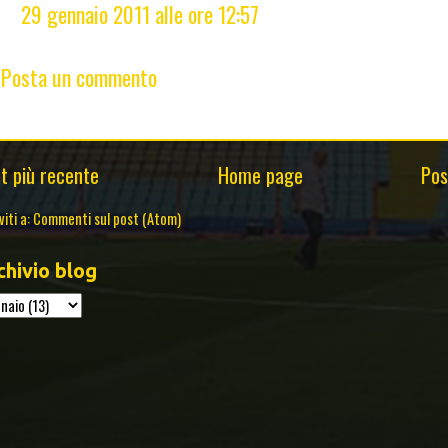
29 gennaio 2011 alle ore 12:57
Posta un commento
t più recente
Home page
Pos
viti a:
Commenti sul post (Atom)
chivio blog