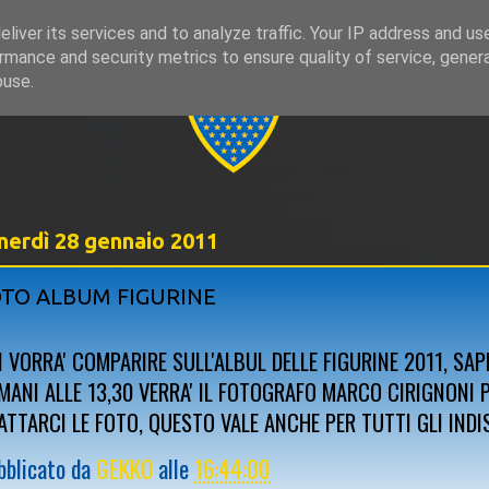
liver its services and to analyze traffic. Your IP address and us
rmance and security metrics to ensure quality of service, gene
999
buse.
nerdì 28 gennaio 2011
TO ALBUM FIGURINE
I VORRA' COMPARIRE SULL'ALBUL DELLE FIGURINE 2011, SAP
MANI ALLE 13,30 VERRA' IL FOTOGRAFO MARCO CIRIGNONI 
ATTARCI LE FOTO, QUESTO VALE ANCHE PER TUTTI GLI INDI
bblicato da
GEKKO
alle
16:44:00