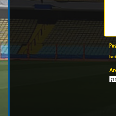
Pos
Iscri
Ar