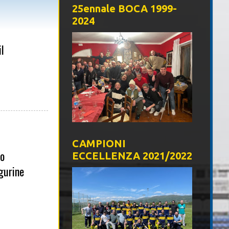
25ennale BOCA 1999-
2024
il
CAMPIONI
ro
ECCELLENZA 2021/2022
igurine