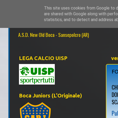
This site uses cookies from Google to de
are shared with Google along with perfo
NEW OLD BOCA 1
statistics, and to detect and address a
A.S.D. New Old Boca - Sansepolcro (AR)
LEGA CALCIO UISP
ve
FO
CH
DO
Boca Juniors (L'Originale)
SC
Pu