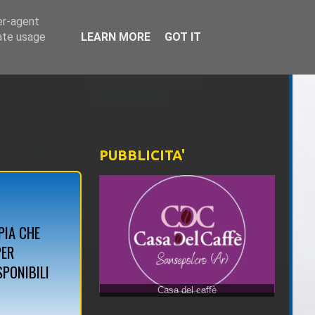
er-agent
rate usage
LEARN MORE
GOT IT
PUBBLICITA'
PIA CHE
PER
SPONIBILI