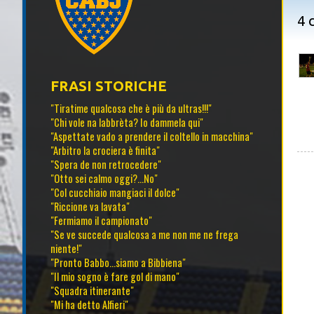
4 
FRASI STORICHE
"Tiratime qualcosa che è più da ultras!!!"
"Chi vole na labbrèta? Io dammela qui"
"Aspettate vado a prendere il coltello in macchina"
"Arbitro la crociera è finita"
"Spera de non retrocedere"
"Otto sei calmo oggi?...No"
"Col cucchiaio mangiaci il dolce"
"Riccione va lavata"
"Fermiamo il campionato"
"Se ve succede qualcosa a me non me ne frega
niente!"
"Pronto Babbo...siamo a Bibbiena"
"Il mio sogno è fare gol di mano"
"Squadra itinerante"
"Mi ha detto Alfieri"