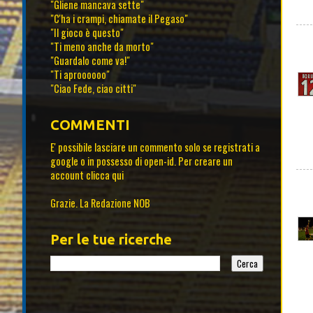
"Gliene mancava sette"
"C'ha i crampi, chiamate il Pegaso"
"Il gioco è questo"
"Ti meno anche da morto"
"Guardalo come va!"
"Ti aproooooo"
"Ciao Fede, ciao citti"
COMMENTI
E' possibile lasciare un commento solo se registrati a
google o in possesso di open-id. Per creare un
account
clicca qui
Grazie. La Redazione NOB
Per le tue ricerche