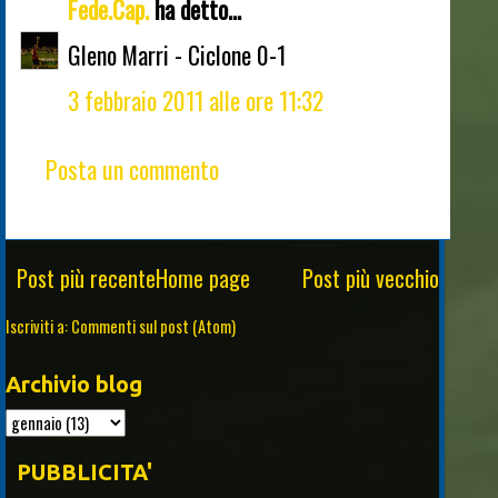
Fede.Cap.
ha detto...
Gleno Marri - Ciclone 0-1
3 febbraio 2011 alle ore 11:32
Posta un commento
Post più recente
Home page
Post più vecchio
Iscriviti a:
Commenti sul post (Atom)
Archivio blog
PUBBLICITA'