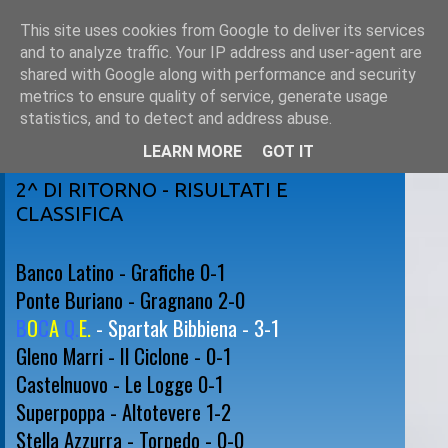
This site uses cookies from Google to deliver its services
and to analyze traffic. Your IP address and user-agent are
shared with Google along with performance and security
metrics to ensure quality of service, generate usage
statistics, and to detect and address abuse.
LEARN MORE
GOT IT
sabato 29 gennaio 2011
2^ DI RITORNO - RISULTATI E
CLASSIFICA
Banco Latino - Grafiche 0-1
Ponte Buriano - Gragnano 2-0
B
O
C
A
Q.
E.
- Spartak Bibbiena - 3-1
Gleno Marri - Il Ciclone - 0-1
Castelnuovo - Le Logge 0-1
Superpoppa - Altotevere 1-2
Stella Azzurra - Torpedo - 0-0