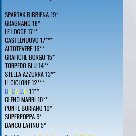
SPARTAK BIBBIENA 19*
GRAGNANO 18*
LE LOGGE 17**
CASTELNUOVO 17***
ALTOTEVERE 16**
GRAFICHE BORGO 15*
TORPEDO BLU 14**
STELLA AZZURRA 13**
IL CICLONE 12***
B
O
C
A
Q.
E.
11**
GLENO MARRI 10**
PONTE BURIANO 10*
SUPERPOPPA 9*
BANCO LATINO 5*