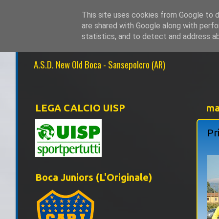
This site uses cookies from Google to de
are shared with Google along with perfo
NEW OLD BOCA 1
statistics, and to detect and address a
A.S.D. New Old Boca - Sansepolcro (AR)
LEGA CALCIO UISP
ma
Pr
Boca Juniors (L'Originale)