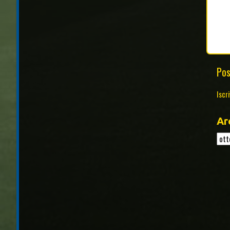
Pos
Iscri
Ar