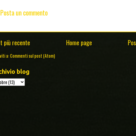
Posta un commento
t più recente
Home page
Pos
viti a:
Commenti sul post (Atom)
chivio blog