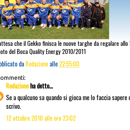
attesa che il Gekko finisca le nuove targhe da regalare allo
foto del Boca Quality Energy 2010/2011
bblicato da
Redazione
alle
22:55:00
commenti:
Redazione
ha detto...
Se a qualcuno sa quando si gioca me lo faccia sapere 
scrivo.
12 ottobre 2010 alle ore 23:02