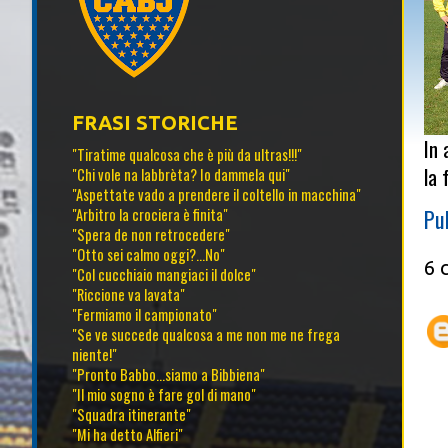
FRASI STORICHE
In 
"Tiratime qualcosa che è più da ultras!!!"
la 
"Chi vole na labbrèta? Io dammela qui"
"Aspettate vado a prendere il coltello in macchina"
Pu
"Arbitro la crociera è finita"
"Spera de non retrocedere"
"Otto sei calmo oggi?...No"
6 
"Col cucchiaio mangiaci il dolce"
"Riccione va lavata"
"Fermiamo il campionato"
"Se ve succede qualcosa a me non me ne frega
niente!"
"Pronto Babbo...siamo a Bibbiena"
"Il mio sogno è fare gol di mano"
"Squadra itinerante"
"Mi ha detto Alfieri"