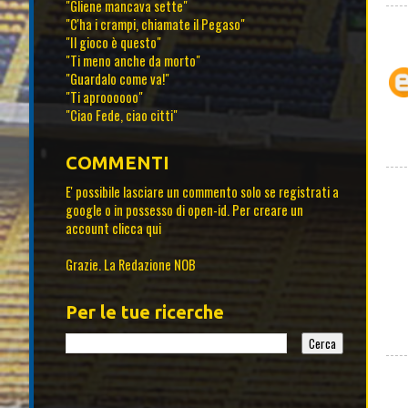
"Gliene mancava sette"
"C'ha i crampi, chiamate il Pegaso"
"Il gioco è questo"
"Ti meno anche da morto"
"Guardalo come va!"
"Ti aproooooo"
"Ciao Fede, ciao citti"
COMMENTI
E' possibile lasciare un commento solo se registrati a
google o in possesso di open-id. Per creare un
account
clicca qui
Grazie. La Redazione NOB
Per le tue ricerche