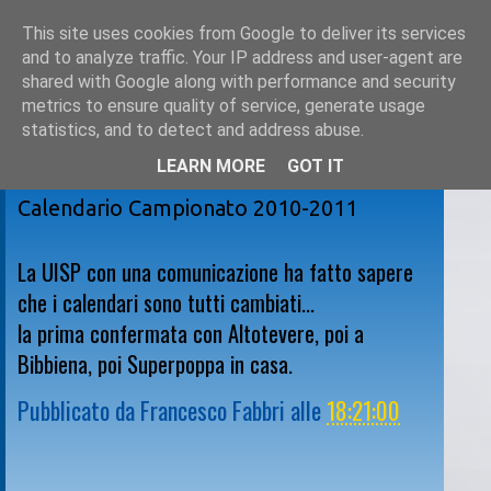
This site uses cookies from Google to deliver its services
and to analyze traffic. Your IP address and user-agent are
shared with Google along with performance and security
metrics to ensure quality of service, generate usage
statistics, and to detect and address abuse.
LEARN MORE
GOT IT
mercoledì 29 settembre 2010
Calendario Campionato 2010-2011
La UISP con una comunicazione ha fatto sapere
che i calendari sono tutti cambiati...
la prima confermata con Altotevere, poi a
Bibbiena, poi Superpoppa in casa.
Pubblicato da
Francesco Fabbri
alle
18:21:00