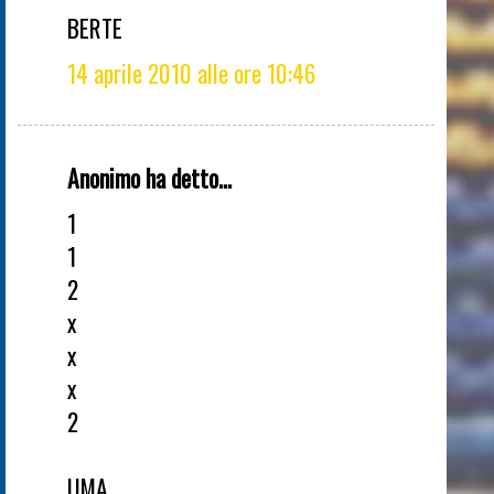
BERTE
14 aprile 2010 alle ore 10:46
Anonimo ha detto...
1
1
2
x
x
x
2
UMA