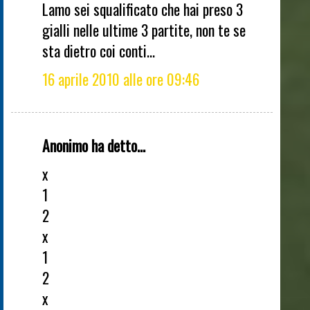
Lamo sei squalificato che hai preso 3
gialli nelle ultime 3 partite, non te se
sta dietro coi conti...
16 aprile 2010 alle ore 09:46
Anonimo ha detto...
x
1
2
x
1
2
x