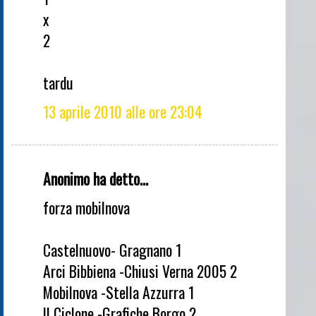
x
2
tardu
13 aprile 2010 alle ore 23:04
Anonimo ha detto...
forza mobilnova
Castelnuovo- Gragnano 1
Arci Bibbiena -Chiusi Verna 2005 2
Mobilnova -Stella Azzurra 1
Il Ciclone -Grafiche Borgo 2