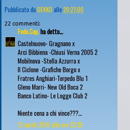
Pubblicato da
GEKKO
alle
20:27:00
22 commenti:
Fede.Cap.
ha detto...
Castelnuovo- Gragnano x
Arci Bibbiena -Chiusi Verna 2005 2
Mobilnova -Stella Azzurra x
Il Ciclone -Grafiche Borgo x
Fratres Anghiari-Torpedo Blu 1
Gleno Marri- New Old Boca 2
Banco Latino- Le Logge Club 2
Niente cena a chi vince???...
13 aprile 2010 alle ore 22:35