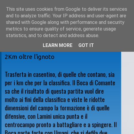
This site uses cookies from Google to deliver its services
and to analyze traffic. Your IP address and user-agent are
shared with Google along with performance and security
metrics to ensure quality of service, generate usage
statistics, and to detect and address abuse.
LEARN MORE
GOT IT
domenica 28 marzo 2010
2Km oltre l'ignoto
Trasferta in casentino, di quelle che contano, sia
per i km che per la classifica. Il Boca di Comante
sa che il risultato di questa partita vuol dire
molto ai fini della classifica e viste le ridotte
dimensioni del campo la formazione è di quelle
difensive, con Lamini unica punta e il
centrocampo pronto a battagliare e a spingere. Il
Boca parte forte con Umani, che si defila due