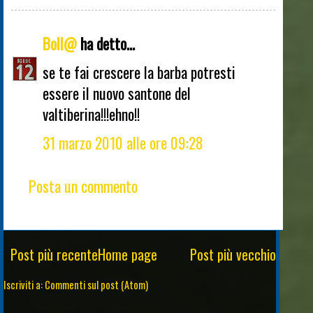
Boll@
ha detto...
se te fai crescere la barba potresti
essere il nuovo santone del
valtiberina!!!ehno!!
31 marzo 2010 alle ore 09:28
Posta un commento
Post più recente
Home page
Post più vecchio
Iscriviti a:
Commenti sul post (Atom)