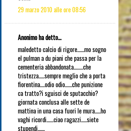
29 marzo 2010 alle ore 08:56
Anonimo ha detto...
maledetto calcio di rigore......mo sogno
el pulman a du piani che passa per la
cementeria abbandonata........che
tristezza.....sempre meglio che a porta
fiorentina....odio odio......che punizione
ca tratto?i sguisci de sputacchio?
giornata conclusa alle sette de
mattina in una casa fuori le mura.....ho
vaghi ricordi......ciao ragazzi.....siete
stupendi......