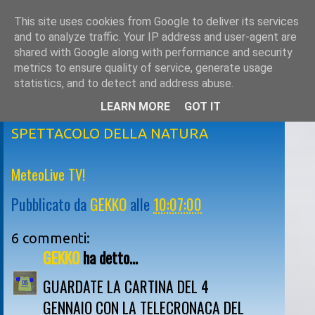
This site uses cookies from Google to deliver its services
and to analyze traffic. Your IP address and user-agent are
shared with Google along with performance and security
metrics to ensure quality of service, generate usage
statistics, and to detect and address abuse.
LEARN MORE
GOT IT
martedì 5 gennaio 2010
SPETTACOLO DELLA NATURA
MeteoLive TV!
Pubblicato da
GEKKO
alle
10:07:00
6 commenti:
GEKKO
ha detto...
GUARDATE LA CARTINA DEL 4
GENNAIO CON LA TELECRONACA DEL