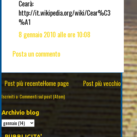
Cearà:
http://it.wikipedia.org/wiki/Cear%C3
%A1
8 gennaio 2010 alle ore 10:08
Posta un commento
Post più recente
Home page
Post più vecchio
Iscriviti a:
Commenti sul post (Atom)
Archivio blog
PUBBLICITA'