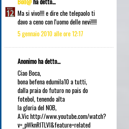
Boll@
ha detto...
Ma si vivo!!!! e dire che telepaolo ti
davo a ceno con l'uomo delle nevi!!!!!
5 gennaio 2010 alle ore 12:17
Anonimo ha detto...
Ciao Boca,
bona befena edumila10 a tutti,
dalla praia do futuro no pais do
fotebol, tenendo alta
la gloria del NOB,
A.Vic http://www.youtube.com/watch?
v=_pWknRlTLVI&feature=related