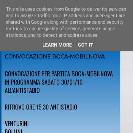
This site uses cookies from Google to deliver its services
and to analyze traffic. Your IP address and user-agent are
shared with Google along with performance and security
metrics to ensure quality of service, generate usage
statistics, and to detect and address abuse.
LEARN MORE
GOT IT
venerdì 29 gennaio 2010
CONVOCAZIONE BOCA-MOBILNOVA
CONVOCAZIONE PER PARTITA BOCA-MOBILNOVA
IN PROGRAMMA SABATO 30/01/10
ALL'ANTISTADIO
RITROVO ORE 15.30 ANTISTADIO
VENTURINI
BOLLINI