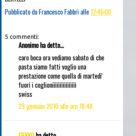
Pubblicato da
Francesco Fabbri
alle
12:46:00
5 commenti:
Anonimo ha detto...
caro boca ora vediamo sabato di che
pasta siamo fatti voglio una
prestazione come quella di martedi'
fuori i coglioniììììììììììììììì
swiss
29 gennaio 2010 alle ore 18:48
GEKKO
ha detto...