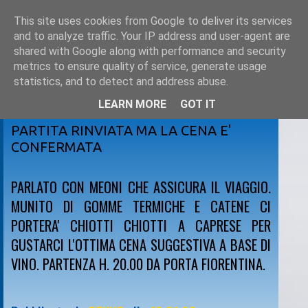
This site uses cookies from Google to deliver its services
and to analyze traffic. Your IP address and user-agent are
shared with Google along with performance and security
metrics to ensure quality of service, generate usage
statistics, and to detect and address abuse.
LEARN MORE
GOT IT
sabato 19 dicembre 2009
PARTITA RINVIATA MA LA CENA E'
CONFERMATA
PARLATO CON MEONI CHE ASSICURA IL VIAGGIO.
MUNITO DI GOMME TERMICHE E CATENE CI
PORTERA' CHIOTTI CHIOTTI A CAPRESE PER
GUSTARCI L'OTTIMA CENA SUGGESTIVA A BASE DI
VINO. PARTENZA H. 20.00 DA PORTA FIORENTINA.