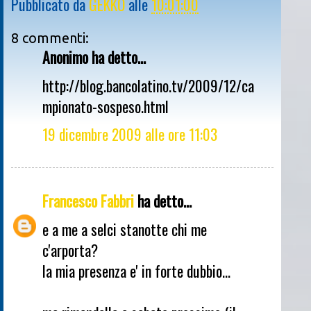
Pubblicato da
GEKKO
alle
10:01:00
8 commenti:
Anonimo ha detto...
http://blog.bancolatino.tv/2009/12/ca
mpionato-sospeso.html
19 dicembre 2009 alle ore 11:03
Francesco Fabbri
ha detto...
e a me a selci stanotte chi me
c'arporta?
la mia presenza e' in forte dubbio...