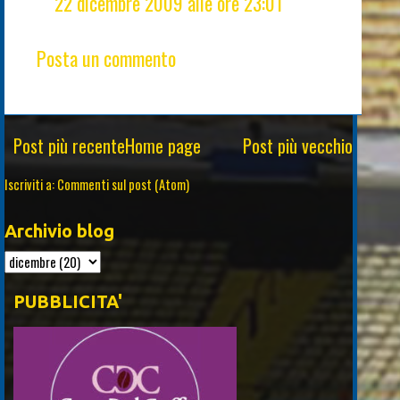
22 dicembre 2009 alle ore 23:01
Posta un commento
Post più recente
Home page
Post più vecchio
Iscriviti a:
Commenti sul post (Atom)
Archivio blog
PUBBLICITA'